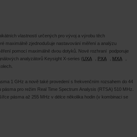
ikátních vlastností určených pro vývoj a výrobu těch
 které maximálně zjednodušuje nastavování měření a analýzu
ů měření pomocí maximálně dvou dotyků. Nové rozhraní podporuje
nálových analyzátorů Keysight X-series (
UXA
,
PXA
,
MXA
,
kolech.
ky pásma 1 GHz a nově také provedení s frekvenčním rozsahem do 44
řku pásma pro režim Real Time Spectrum Analysis (RTSA) 510 MHz.
šířce pásma až 255 MHz v délce několika hodin (v kombinaci se