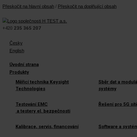
Přeskočit na hlavní obsah
/
Přeskočit na doplňující obsah
+420
235 365 207
Česky
English
Úvodní strana
Produkty
Měřicí technika Keysight
Sběr dat a modulá
Technologies
systémy
Testování EMC
Řešení pro 5G sít
a testery el. bezpečnosti
Kalibrace, servis, financování
Software a systé