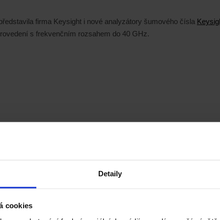
představila firma Keysight i nové analyzátory šumového čísla
Keysig
i provedení s frekvenčním rozsahem do 40 GHz.
Detaily
á cookies