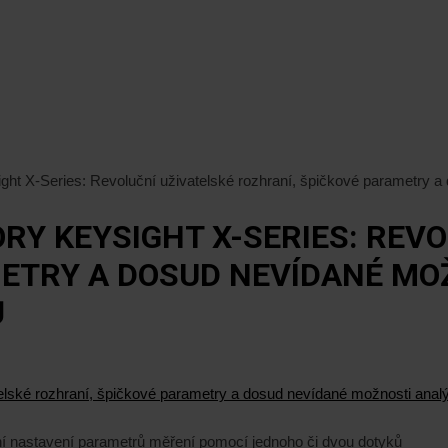
ght X-Series: Revoluční uživatelské rozhraní, špičkové parametry 
RY KEYSIGHT X-SERIES: REVO
METRY A DOSUD NEVÍDANÉ MO
Ů
ní nastavení parametrů měření pomocí jednoho či dvou dotyků