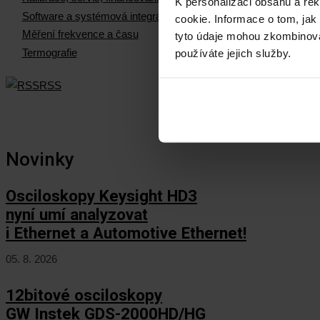
K personalizaci obsahu a re
Software a systémová integrace
cookie. Informace o tom, jak
Měření frekvence a času
tyto údaje mohou zkombinovat
Termografie
používáte jejich služby.
RSS
Novinky
Osciloskopy Keysight HD3
nyní umí analyzovat
i Ethernet a Automotive Ethernet!
05. 8. 2026
12bitové osciloskopy
GW Instek GDS-2000HD/HG