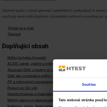
Zároveň spolu s novou generací spektrálních analyzátorů X-series 
využívají nové multi-dotykové uživatelské rozhraní a novinkou je 
Poslat na e-mail
Tisknout
Doplňující obsah
Měřicí technika Keysight
AC/DC zdroje, zátěže a měření el. výkonu
Testování EMC a testery el. bezpečnosti
Sběr dat a modulární měřící systémy
RF a mikrovlnné komponenty
Souhlas
Řešení pro 5G sítě
Nanotechnologie a materiálová měření
Tato webová stránka použív
Měření datových telekomunikačních sítí
Kalibrace, servis, financování