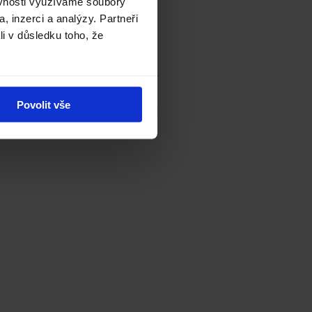
ěvnosti využíváme soubory
, inzerci a analýzy. Partneři
li v důsledku toho, že
Povolit vše