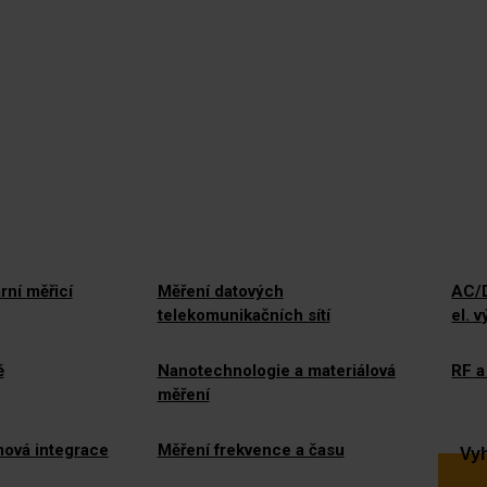
rní měřicí
Měření datových
AC/D
telekomunikačních sítí
el. 
ě
Nanotechnologie a materiálová
RF a
měření
mová integrace
Měření frekvence a času
Vyh