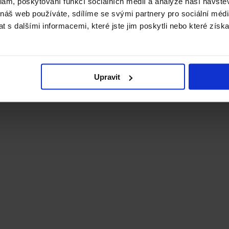
klam, poskytování funkcí sociálních médií a analýze naší návšt
 náš web používáte, sdílíme se svými partnery pro sociální média
 s dalšími informacemi, které jste jim poskytli nebo které získa
Upravit