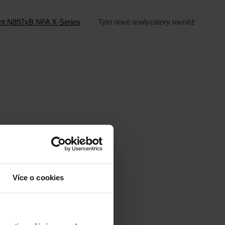
ht N897xB NFA X-Series
. Tyto nové analyzátory rovněž
Více o cookies