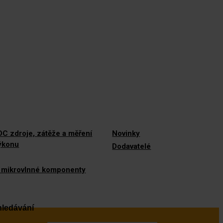
C zdroje, zátěže a měření
Novinky
výkonu
Dodavatelé
 mikrovlnné komponenty
ledávání