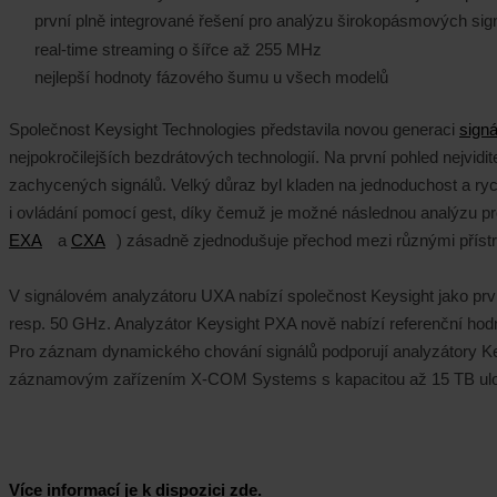
první plně integrované řešení pro analýzu širokopásmových si
real-time streaming o šířce až 255 MHz
nejlepší hodnoty fázového šumu u všech modelů
Společnost Keysight Technologies představila novou generaci
sign
nejpokročilejších bezdrátových technologií. Na první pohled nejvid
zachycených signálů. Velký důraz byl kladen na jednoduchost a ry
i ovládání pomocí gest, díky čemuž je možné následnou analýzu pr
EXA
a
CXA
) zásadně zjednodušuje přechod mezi různými přístr
V signálovém analyzátoru UXA nabízí společnost Keysight jako prv
resp. 50 GHz. Analyzátor Keysight PXA nově nabízí referenční ho
Pro záznam dynamického chování signálů podporují analyzátory Ke
záznamovým zařízením X-COM Systems s kapacitou až 15 TB ulo
Více informací je k dispozici zde.