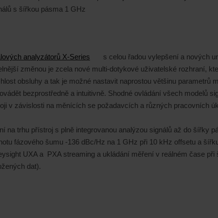
gnálů s šířkou pásma 1 GHz
álových analyzátorů X-Series
s celou řadou vylepšení a nových un
itelnější změnou je zcela nové multi-dotykové uživatelské rozhraní,
chlost obsluhy a tak je možné nastavit naprostou většinu parametr
ovádět bezprostředně a intuitivně. Shodné ovládání všech modelů sig
oji v závislosti na měnících se požadavcích a různých pracovních ú
ní na trhu přístroj s plně integrovanou analýzou signálů až do šíř
dnotu fázového šumu -136 dBc/Hz na 1 GHz při 10 kHz offsetu a ší
ysight UXA a PXA streaming a ukládání měření v reálném čase při 
žených dat).