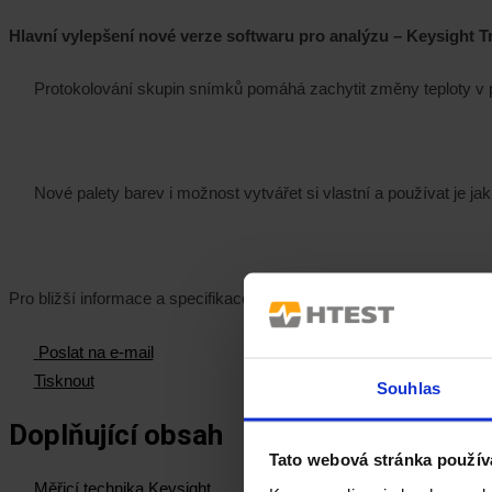
Hlavní vylepšení nové verze softwaru pro analýzu – Keysight T
Protokolování skupin snímků pomáhá zachytit změny teploty v
Nové palety barev i možnost vytvářet si vlastní a používat je ja
Pro bližší informace a specifikace si prosím stáhněte
PRODUKTOV
Poslat na e-mail
Tisknout
Souhlas
Doplňující obsah
Tato webová stránka použív
Měřicí technika Keysight