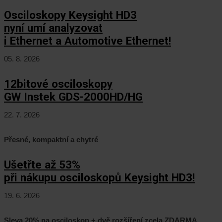
Osciloskopy Keysight HD3
nyní umí analyzovat
i Ethernet a Automotive Ethernet!
05. 8. 2026
12bitové osciloskopy
GW Instek GDS-2000HD/HG
22. 7. 2026
Přesné, kompaktní a chytré
Ušetřte až 53%
při nákupu osciloskopů Keysight HD3!
19. 6. 2026
Sleva 20% na osciloskop + dvě rozšíření zcela ZDARMA