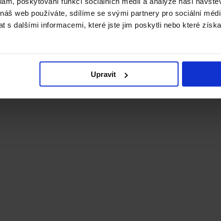
klam, poskytování funkcí sociálních médií a analýze naší návšt
 náš web používáte, sdílíme se svými partnery pro sociální média
 s dalšími informacemi, které jste jim poskytli nebo které získa
Upravit