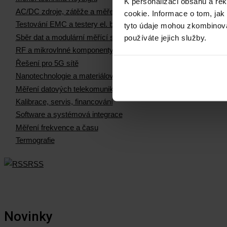
K personalizaci obsahu a re
AC/DC zdroje, zátěže a měření el. výkonu
cookie. Informace o tom, jak
Testování EMC a testery el. bezpečnosti
tyto údaje mohou zkombinovat
Sběr dat a modulární měřící systémy
používáte jejich služby.
RF a mikrovlnné komponenty
Řešení pro 5G sítě
Nanotechnologie a materiálová měření
Měření datových telekomunikačních sítí
Kalibrace, servis, financování
Software a systémová integrace
Měření frekvence a času
Termografie
RSS
Novinky