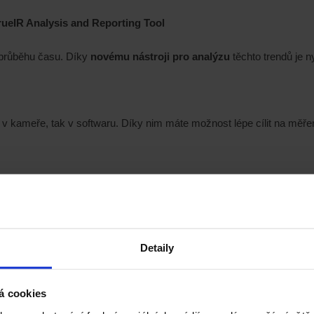
rueIR Analysis and Reporting Tool
 průběhu času. Díky
novému nástroji pro analýzu
těchto trendů je n
k v kameře, tak v softwaru. Díky nim máte možnost lépe cílit na měřené
Ý LIST
.
Detaily
á cookies