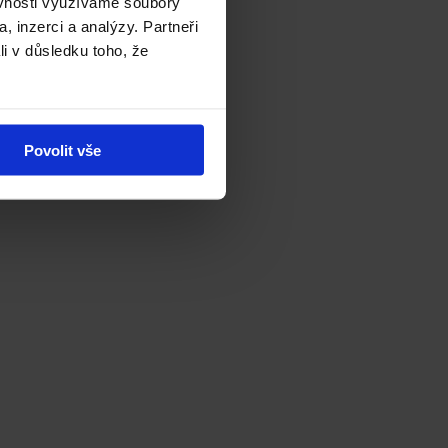
ěvnosti využíváme soubory
, inzerci a analýzy. Partneři
li v důsledku toho, že
Povolit vše