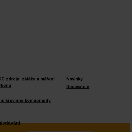
C zdroje, zátěže a měření
Novinky
výkonu
Dodavatelé
 mikrovlnné komponenty
ledávání