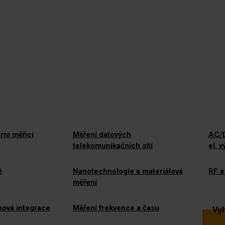
rní měřicí
Měření datových
AC/D
telekomunikačních sítí
el. 
ě
Nanotechnologie a materiálová
RF a
měření
mová integrace
Měření frekvence a času
Vyh