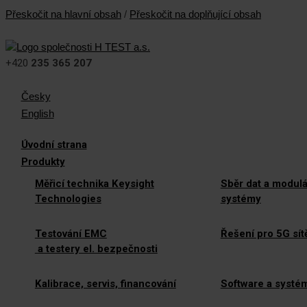
Přeskočit na hlavní obsah
/
Přeskočit na doplňující obsah
+420
235 365 207
Česky
English
Úvodní strana
Produkty
Měřicí technika Keysight
Sběr dat a modulá
Technologies
systémy
Testování EMC
Řešení pro 5G sít
a testery el. bezpečnosti
Kalibrace, servis, financování
Software a systé