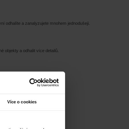
yní odhalíte a zanalyzujete mnohem jednodušeji.
 objekty a odhalit více detailů.
Více o cookies