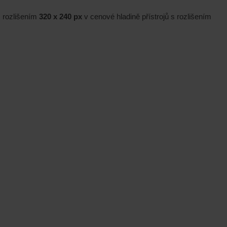
s rozlišením
320 x 240 px
v cenové hladině přístrojů s rozlišením