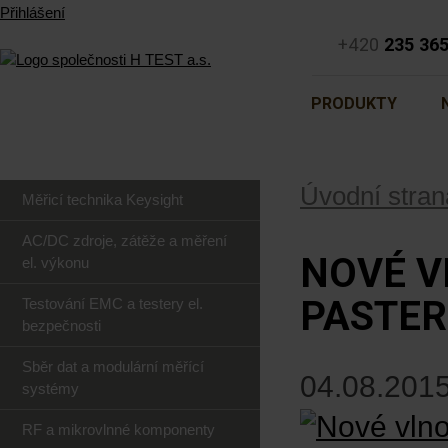
Přihlášení
+420
235 36
PRODUKTY
Úvodní stran
Měřicí technika Keysight
AC/DC zdroje, zátěže a měření
NOVÉ 
el. výkonu
PASTE
Testování EMC a testery el.
bezpečnosti
Sběr dat a modulární měřící
04.08.2015
systémy
RF a mikrovlnné komponenty