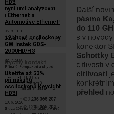
HD3
nyní umí analyzovat
Další novi
i Ethernet a
pásma Ka, 
Automotive Ethernet!
do 110 GH
05. 8. 2026
s vlnovody
12bitové osciloskopy
Zobrazit všechny novinky
GW Instek GDS-
konektor S
2000HD/HG
Schottky 
22. 7. 2026
Rychlý kontakt
citlivosti
Přesné, kompaktní a chytré
citlivosti
je
Ušetřte až 53%
H TEST a.s.
při nákupu
konkrétní
Šafránkova 3
osciloskopů Keysight
155 00 Praha 5
přehled
no
HD3!
+420
235 365 207
19. 6. 2026
+420
235 365 204
Sleva 20% na osciloskop + dvě