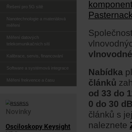
Řešení pro 5G sítě
Nanotechnologie a materiálová
měření
Společnost
Měření datových
vlnovodnýc
telekomunikačních sítí
vlnovodné
Kalibrace, servis, financování
Software a systémová integrace
Nabídka
pl
Měření frekvence a času
článků
zah
od 33 do 
0 do 30 d
RSS
Novinky
článků s j
naleznete
Osciloskopy Keysight