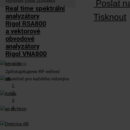
rozšíření zcela ZDARMA
Poslat n
Real time spektrální
analyzátory
Tisknout
Rigol RSA800
a vektorové
obvodové
analyzátory
Rigol VNA800
12. 6. 2026
Zpřístupňujeme RF měření
skutečně pro každého inženýra
1
2
3
4