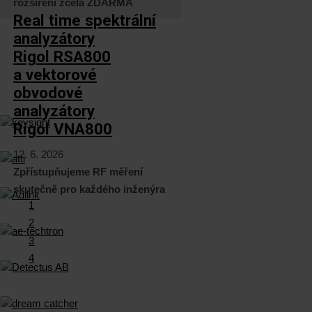
rozšíření zcela ZDARMA
Real time spektrální
analyzátory
Rigol RSA800
a vektorové
obvodové
analyzátory
Rigol VNA800
12. 6. 2026
Zpřístupňujeme RF měření
skutečně pro každého inženýra
1
2
3
4