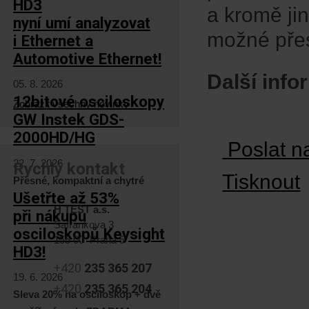
HD3
a kromě jin
nyní umí analyzovat
možné pře
i Ethernet a
Automotive Ethernet!
Další inf
05. 8. 2026
12bitové osciloskopy
Zobrazit všechny novinky
GW Instek GDS-
2000HD/HG
Poslat n
22. 7. 2026
Rychlý kontakt
Tisknout
Přesné, kompaktní a chytré
Ušetřte až 53%
H TEST a.s.
při nákupu
Šafránkova 3
osciloskopů Keysight
155 00 Praha 5
HD3!
+420
235 365 207
19. 6. 2026
+420
235 365 204
Sleva 20% na osciloskop + dvě