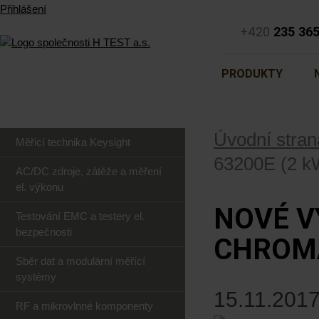
Přihlášení
+420
235 36
PRODUKTY
Úvodní stran
Měřicí technika Keysight
63200E (2 k
AC/DC zdroje, zátěže a měření
el. výkonu
NOVÉ V
Testování EMC a testery el.
bezpečnosti
CHROMA
Sběr dat a modulární měřící
systémy
15.11.2017
RF a mikrovlnné komponenty