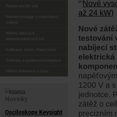
Řešení pro 5G sítě
Nanotechnologie a materiálová
měření
Nové zátě
Měření datových
testování 
telekomunikačních sítí
nabíjecí s
Kalibrace, servis, financování
elektrická
Software a systémová integrace
komponen
Měření frekvence a času
napěťovým
1200 V a s
RSS
jednotce. P
Novinky
zátěž o ce
Osciloskopy Keysight
precizním 