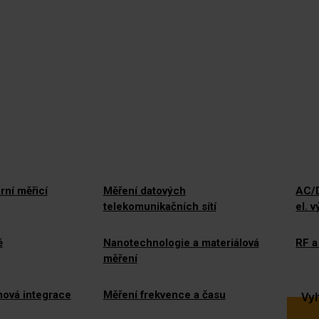
rní měřicí
Měření datových
AC/D
telekomunikačních sítí
el. 
ě
Nanotechnologie a materiálová
RF a
měření
mová integrace
Měření frekvence a času
Vyh