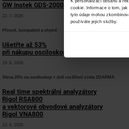
K personalizaci obsahu a re
GW Instek GDS-2000HD/HG
cookie. Informace o tom, jak
tyto údaje mohou zkombinovat
22. 7. 2026
používáte jejich služby.
Přesné, kompaktní a chytré
Ušetřte až 53%
při nákupu osciloskopů Keysight HD3!
19. 6. 2026
Sleva 20% na osciloskop + dvě rozšíření zcela ZDARMA
Real time spektrální analyzátory
Rigol RSA800
a vektorové obvodové analyzátory
Rigol VNA800
12. 6. 2026