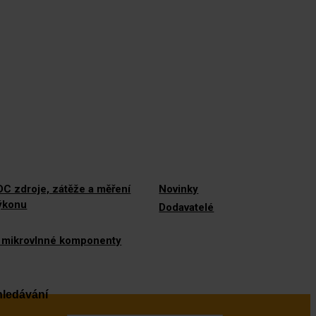
C zdroje, zátěže a měření
Novinky
výkonu
Dodavatelé
 mikrovlnné komponenty
ledávání