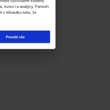
ěvnosti využíváme soubory
, inzerci a analýzy. Partneři
li v důsledku toho, že
Povolit vše