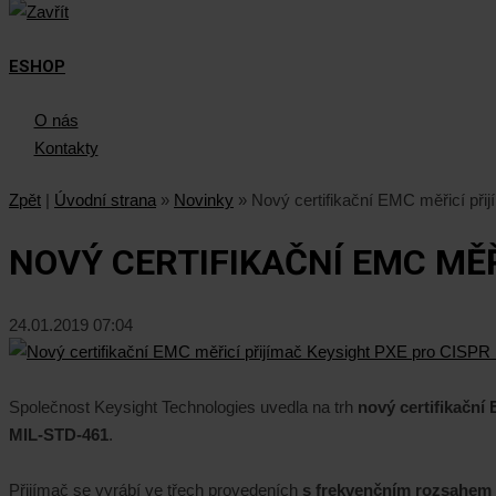
ESHOP
O nás
Kontakty
Zpět
|
Úvodní strana
»
Novinky
»
Nový certifikační EMC měřicí př
NOVÝ CERTIFIKAČNÍ EMC MĚŘ
24.01.2019 07:04
Společnost Keysight Technologies uvedla na trh
nový certifikační
MIL-STD-461
.
Přijímač se vyrábí ve třech provedeních
s frekvenčním rozsahem