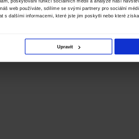
klam, poskytování funkcí sociálních médií a analýze naší návšt
 náš web používáte, sdílíme se svými partnery pro sociální média
 s dalšími informacemi, které jste jim poskytli nebo které získa
Upravit