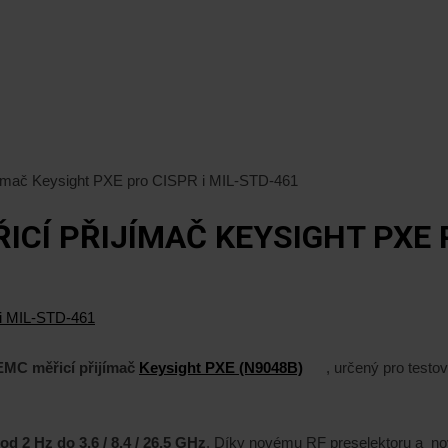
ijímač Keysight PXE pro CISPR i MIL-STD-461
ICÍ PŘIJÍMAČ KEYSIGHT PXE P
 EMC měřicí přijímač
Keysight PXE (N9048B)
, určený pro testo
od 2 Hz do 3,6 / 8,4 / 26,5 GHz
. Díky novému RF preselektoru a n