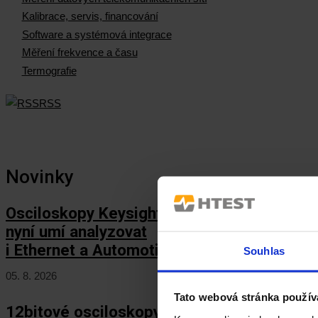
Kalibrace, servis, financování
Software a systémová integrace
Měření frekvence a času
Termografie
RSS
Novinky
Osciloskopy Keysight HD3
nyní umí analyzovat
i Ethernet a Automotive Ethernet!
Souhlas
05. 8. 2026
Tato webová stránka použív
12bitové osciloskopy