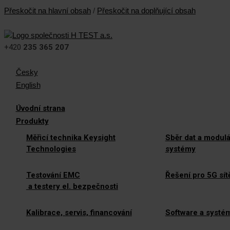
Přeskočit na hlavní obsah
/
Přeskočit na doplňující obsah
+420
235 365 207
Česky
English
Úvodní strana
Produkty
Měřicí technika Keysight
Sběr dat a modulá
Technologies
systémy
Testování EMC
Řešení pro 5G sít
a testery el. bezpečnosti
Kalibrace, servis, financování
Software a systé