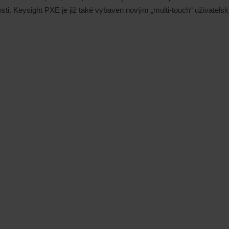
osti. Keysight PXE je již také vybaven novým „multi-touch“ uživatels