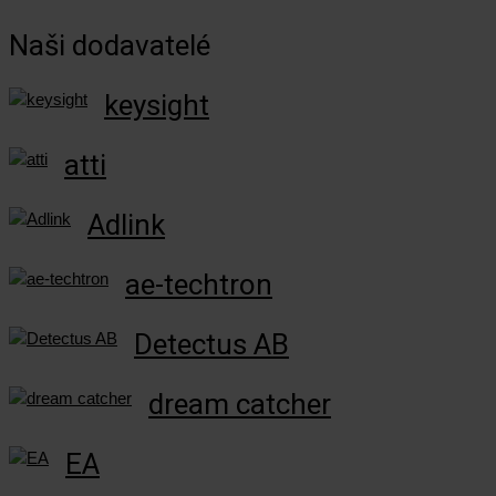
Naši dodavatelé
keysight
atti
Adlink
ae-techtron
Detectus AB
dream catcher
EA