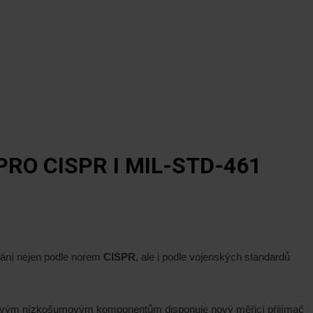
RO CISPR I MIL-STD-461
vání nejen podle norem
CISPR
, ale i podle vojenských standardů
ovým nízkošumovým komponentům disponuje nový měřicí přijímač