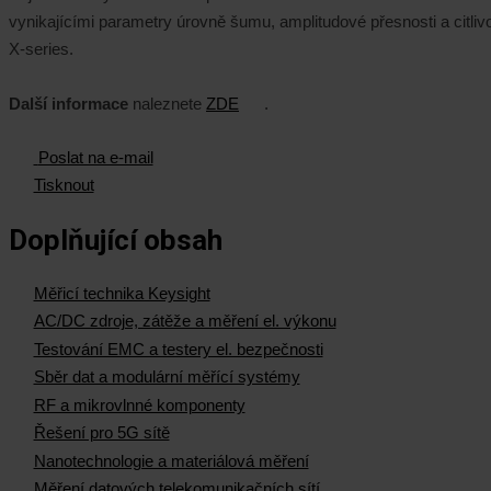
vynikajícími parametry úrovně šumu, amplitudové přesnosti a citliv
X-series.
Další informace
naleznete
ZDE
.
Poslat na e-mail
Tisknout
Doplňující obsah
Měřicí technika Keysight
AC/DC zdroje, zátěže a měření el. výkonu
Testování EMC a testery el. bezpečnosti
Sběr dat a modulární měřící systémy
RF a mikrovlnné komponenty
Řešení pro 5G sítě
Nanotechnologie a materiálová měření
Měření datových telekomunikačních sítí