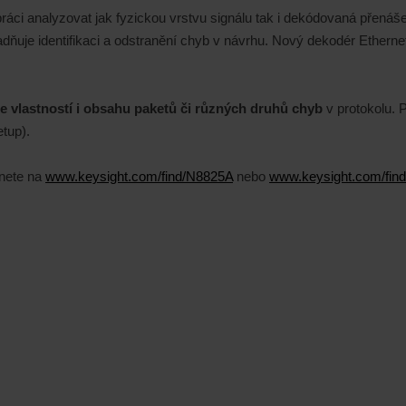
 práci analyzovat jak fyzickou vrstvu signálu tak i dekódovaná přenáš
ňuje identifikaci a odstranění chyb v návrhu. Nový dekodér Ethern
le vlastností i obsahu paketů či různých druhů chyb
v protokolu.
etup).
znete na
www.keysight.com/find/N8825A
nebo
www.keysight.com/fin