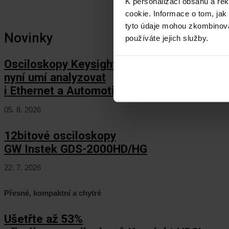
K personalizaci obsahu a re
cookie. Informace o tom, jak
tyto údaje mohou zkombinovat
Novinky
používáte jejich služby.
Osciloskopy Keysight HD3
nyní umí analyzovat
i Ethernet a Automotive Ethernet!
05. 8. 2026
12bitové osciloskopy
GW Instek GDS-2000HD/HG
22. 7. 2026
Přesné, kompaktní a chytré
Ušetřte až 53%