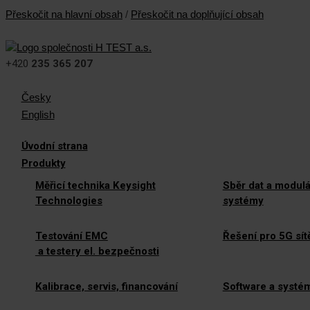
Přeskočit na hlavní obsah
/
Přeskočit na doplňující obsah
+420
235 365 207
Česky
English
Úvodní strana
Produkty
Měřicí technika Keysight
Sběr dat a modulá
Technologies
systémy
Testování EMC
Řešení pro 5G sít
a testery el. bezpečnosti
Kalibrace, servis, financování
Software a systé