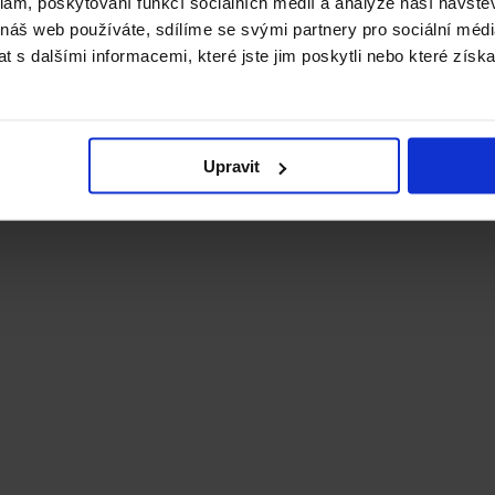
klam, poskytování funkcí sociálních médií a analýze naší návšt
 náš web používáte, sdílíme se svými partnery pro sociální média
 s dalšími informacemi, které jste jim poskytli nebo které získa
Upravit