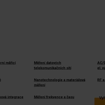
rní měřicí
Měření datových
AC/D
telekomunikačních sítí
el. 
ě
Nanotechnologie a materiálová
RF a
měření
mová integrace
Měření frekvence a času
Vyh