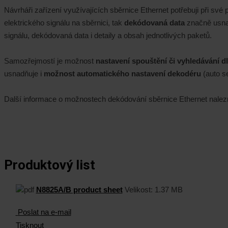
Návrháři zařízení využívajících sběrnice Ethernet potřebuji při své
elektrického signálu na sběrnici, tak
dekódovaná data
značně usnad
signálu, dekódovaná data i detaily a obsah jednotlivých paketů.
Samozřejmostí je možnost
nastavení spouštění či vyhledávání d
usnadňuje i
možnost automatického nastavení dekodéru
(auto s
Další informace o možnostech dekódování sběrnice Ethernet nale
Produktový list
N8825A/B product sheet
Velikost:
1.37 MB
Poslat na e-mail
Tisknout