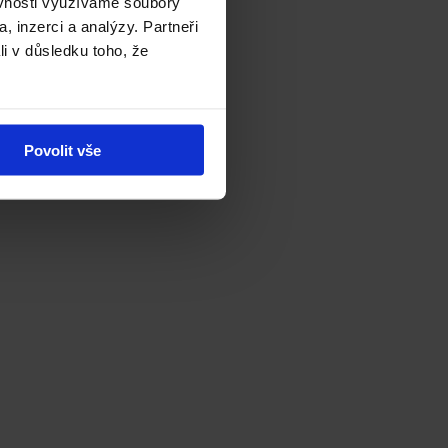
ěvnosti využíváme soubory
, inzerci a analýzy. Partneři
li v důsledku toho, že
Povolit vše