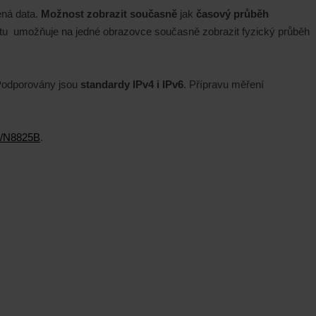
ená data.
Možnost zobrazit současně
jak
časový průběh
etu umožňuje na jedné obrazovce současně zobrazit fyzický průběh
 Podporovány jsou
standardy IPv4 i IPv6
. Přípravu měření
d/N8825B
.