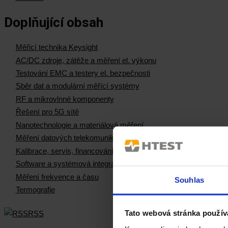
Doplňující obsah
Měřicí technika Keysight
AC/DC zdroje, zátěže a měření el. výkonu
Testování EMC a testery el. bezpečnosti
Sběr dat a modulární měřící systémy
RF a mikrovlnné komponenty
Řešení pro 5G sítě
Nanotechnologie a materiálová měření
Měření datových telekomunikačních sítí
Kalibrace, servis, financování
Software a systémová integrace
Měření frekvence a času
Souhlas
Termografie
Tato webová stránka použív
RSS