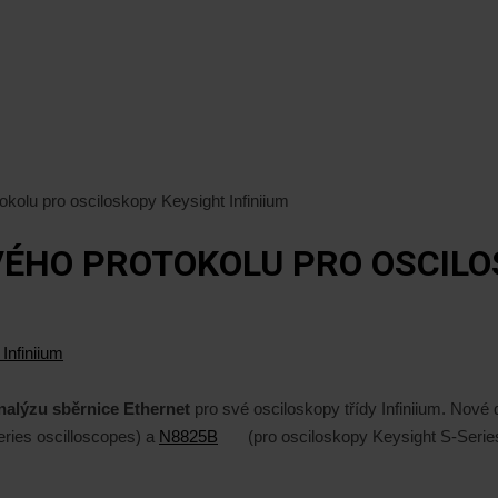
kolu pro osciloskopy Keysight Infiniium
HO PROTOKOLU PRO OSCILOS
nalýzu sběrnice Ethernet
pro své osciloskopy třídy Infiniium. No
eries oscilloscopes) a
N8825B
(pro osciloskopy Keysight S-Serie