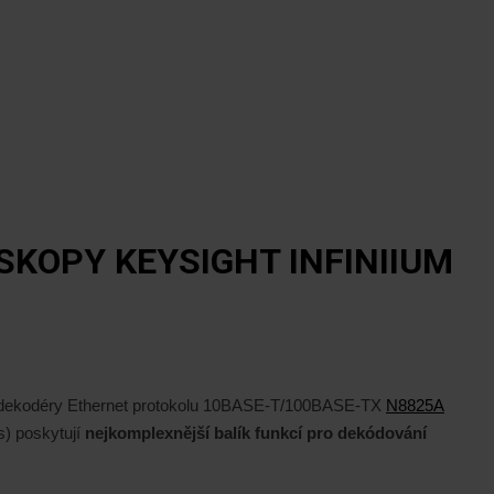
KOPY KEYSIGHT INFINIIUM
vé dekodéry Ethernet protokolu 10BASE-T/100BASE-TX
N8825A
s) poskytují
nejkomplexnější balík funkcí pro dekódování