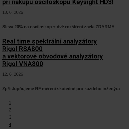
při nákupu osciloskopů Keysight HD3!
19. 6. 2026
Sleva 20% na osciloskop + dvě rozšíření zcela ZDARMA
Real time spektrální analyzátory
Rigol RSA800
a vektorové obvodové analyzátory
Rigol VNA800
12. 6. 2026
Zpřístupňujeme RF měření skutečně pro každého inženýra
1
2
3
4