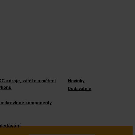
C zdroje, zátěže a měření
Novinky
výkonu
Dodavatelé
 mikrovlnné komponenty
ledávání