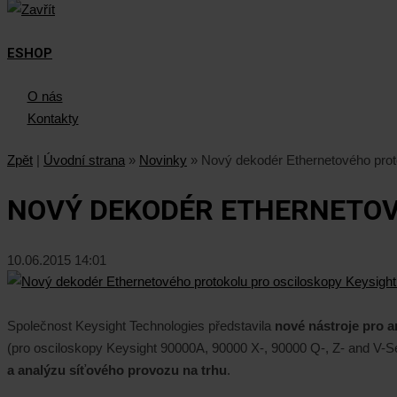
ESHOP
O nás
Kontakty
Zpět
|
Úvodní strana
»
Novinky
»
Nový dekodér Ethernetového proto
NOVÝ DEKODÉR ETHERNETOVÉ
10.06.2015 14:01
Společnost Keysight Technologies představila
nové nástroje pro a
(pro osciloskopy Keysight 90000A, 90000 X-, 90000 Q-, Z- and V-S
a analýzu síťového provozu na trhu
.