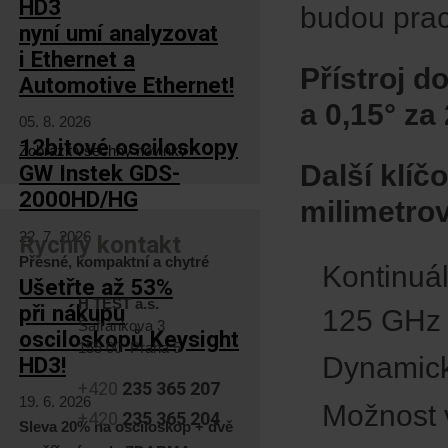
HD3
budou prac
nyní umí analyzovat
i Ethernet a
Přístroj d
Automotive Ethernet!
a 0,15° za
05. 8. 2026
12bitové osciloskopy
Zobrazit všechny novinky
Další klí
GW Instek GDS-
2000HD/HG
milimetro
22. 7. 2026
Rychlý kontakt
Přesné, kompaktní a chytré
Kontinuá
Ušetřte až 53%
H TEST a.s.
při nákupu
125 GHz 
Šafránkova 3
osciloskopů Keysight
155 00 Praha 5
Dynamick
HD3!
+420
235 365 207
19. 6. 2026
Možnost 
+420
235 365 204
Sleva 20% na osciloskop + dvě