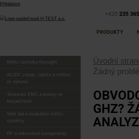
Přihlášení
+420
235 36
PRODUKTY
Úvodní stran
Měřicí technika Keysight
Žádný probl
AC/DC zdroje, zátěže a měření
el. výkonu
OBVODO
Testování EMC a testery el.
bezpečnosti
GHZ? Ž
Sběr dat a modulární měřící
ANALYZ
systémy
RF a mikrovlnné komponenty