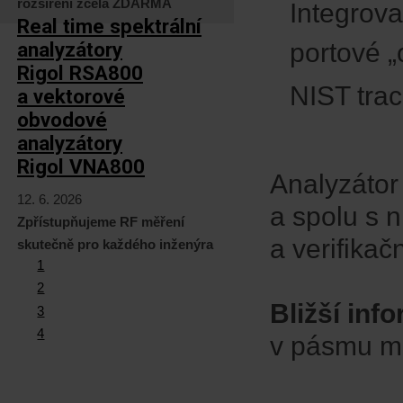
rozšíření zcela ZDARMA
Integrova
Real time spektrální
analyzátory
portové „
Rigol RSA800
NIST tra
a vektorové
obvodové
analyzátory
Rigol VNA800
Analyzátor
12. 6. 2026
a spolu s 
Zpřístupňujeme RF měření
a verifikačn
skutečně pro každého inženýra
1
2
Bližší inf
3
4
v pásmu mi