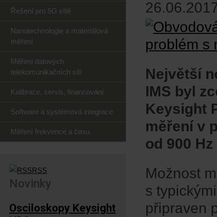
26.06.2017
Řešení pro 5G sítě
Nanotechnologie a materiálová
měření
Měření datových
Největší 
telekomunikačních sítí
IMS byl z
Kalibrace, servis, financování
Keysight 
Software a systémová integrace
měření v
Měření frekvence a času
od 900 Hz
Možnost mě
RSS
Novinky
s typickým
připraven p
Osciloskopy Keysight