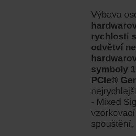
Výbava osc
hardwarov
rychlosti 
odvětví ne
hardwarov
symboly 13
PCIe® Gen 
nejrychlejš
- Mixed Si
vzorkovací
spouštění,