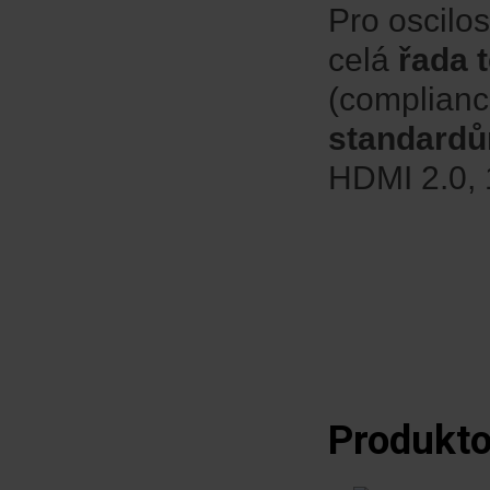
Pro oscilo
celá
řada 
(complianc
standard
HDMI 2.0, 
Produktov