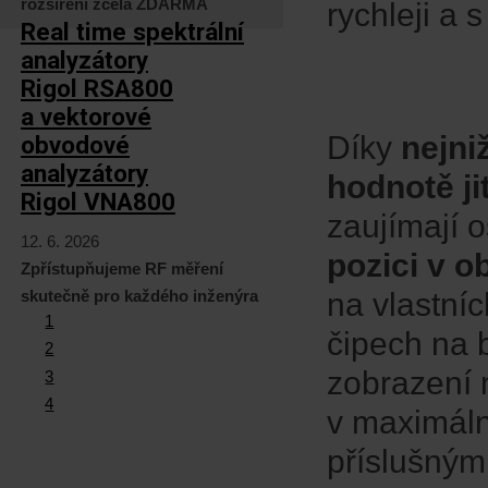
rozšíření zcela ZDARMA
rychleji a 
Real time spektrální
analyzátory
Rigol RSA800
a vektorové
Díky
nejni
obvodové
analyzátory
hodnotě ji
Rigol VNA800
zaujímají 
12. 6. 2026
pozici v o
Zpřístupňujeme RF měření
skutečně pro každého inženýra
na vlastní
1
čipech na 
2
zobrazení 
3
4
v maximáln
příslušný