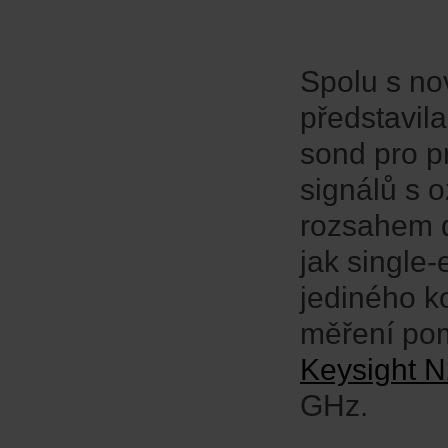
Spolu s no
představil
sond pro p
signálů s
rozsahem d
jak single-
jediného k
měření pom
Keysight N2
GHz.