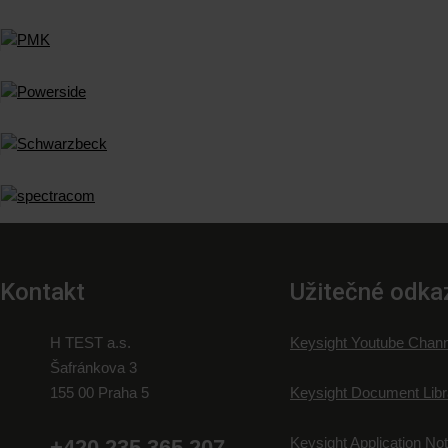
Kontakt
Užitečné odka
H TEST a.s.
Keysight Youtube Chann
Šafránkova 3
155 00 Praha 5
Keysight Document Libr
Keysight Application No
+420 235 365 207