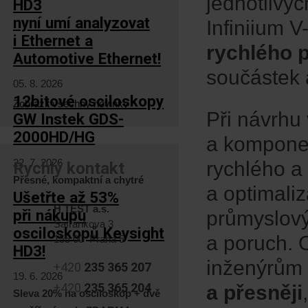
jednotlivý
HD3
nyní umí analyzovat
Infiniium 
i Ethernet a
rychlého 
Automotive Ethernet!
součástek a
05. 8. 2026
12bitové osciloskopy
Zobrazit všechny novinky
Při návrhu 
GW Instek GDS-
2000HD/HG
a komponen
22. 7. 2026
rychlého a
Rychlý kontakt
Přesné, kompaktní a chytré
a optimali
Ušetřte až 53%
H TEST a.s.
při nákupu
průmyslový
Šafránkova 3
osciloskopů Keysight
a poruch. 
155 00 Praha 5
HD3!
inženýrům 
+420
235 365 207
19. 6. 2026
+420
235 365 204
a přesněji
Sleva 20% na osciloskop + dvě