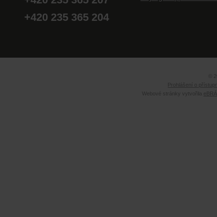
+420 235 365 204
© 2
Prohlášení o přístup
Webové stránky vytvořila
eBRÁN