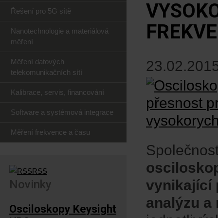
VYSOKO
Řešení pro 5G sítě
FREKVE
Nanotechnologie a materiálová
měření
Měření datových
23.02.2015
telekomunikačních sítí
Kalibrace, servis, financování
Software a systémová integrace
Měření frekvence a času
Společnost
osciloskop
RSS
vynikající
Novinky
analýzu a
Osciloskopy Keysight