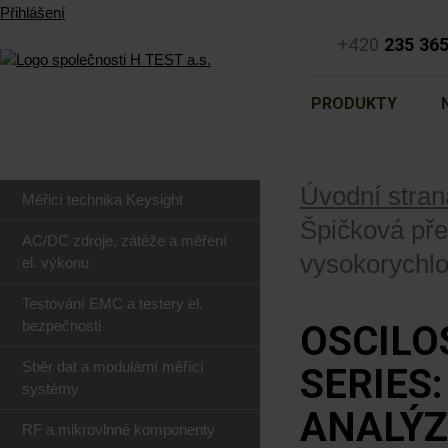
Přihlášení
+420
235 36
PRODUKTY
Úvodní stran
Měřicí technika Keysight
Špičková pře
AC/DC zdroje, zátěže a měření
vysokorychlo
el. výkonu
Testování EMC a testery el.
bezpečnosti
OSCILO
Sběr dat a modulární měřící
SERIES
systémy
ANALÝZ
RF a mikrovlnné komponenty