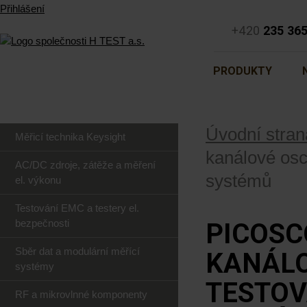
Přihlášení
+420
235 36
PRODUKTY
Úvodní stran
Měřicí technika Keysight
kanálové osc
AC/DC zdroje, zátěže a měření
systémů
el. výkonu
Testování EMC a testery el.
bezpečnosti
PICOSC
Sběr dat a modulární měřící
KANÁLO
systémy
TESTOV
RF a mikrovlnné komponenty