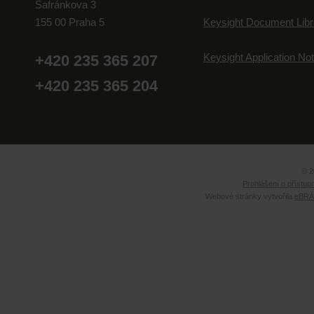
Šafránkova 3
155 00 Praha 5
Keysight Document Libr
Keysight Application No
+420 235 365 207
+420 235 365 204
© 2
Prohlášení o přístup
Webové stránky vytvořila
eBRÁN