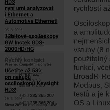
HD3
rychlostí a
nyní umí analyzovat
i Ethernet a
Automotive Ethernet!
Osciloskop
05. 8. 2026
a amplitud
12bitové osciloskopy
Zobrazit všechny novinky
nejmenších 
GW Instek GDS-
vstupy (8 n
2000HD/HG
použitelný
22. 7. 2026
Rychlý kontakt
Přesné, kompaktní a chytré
funkcí, vč
Ušetřte až 53%
BroadR-Rea
H TEST a.s.
při nákupu
Šafránkova 3
osciloskopů Keysight
Modbus, S
155 00 Praha 5
HD3!
testů a je
+420
235 365 207
19. 6. 2026
OS a Linux
+420
235 365 204
Sleva 20% na osciloskop + dvě