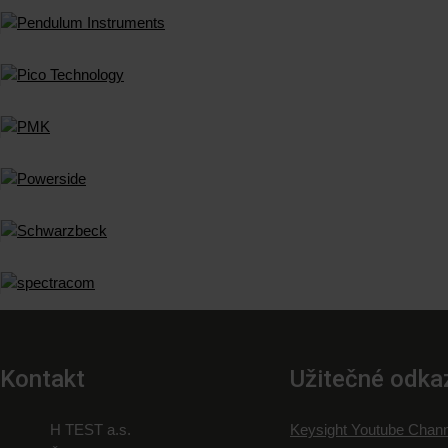
Kontakt
Užitečné odka
H TEST a.s.
Keysight Youtube Chann