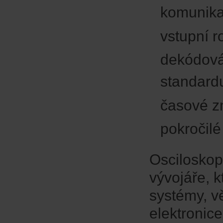
komunika
vstupní 
dekódová
standard
časové z
pokročilé
Osciloskop
vývojáře, 
systémy, v
elektronic