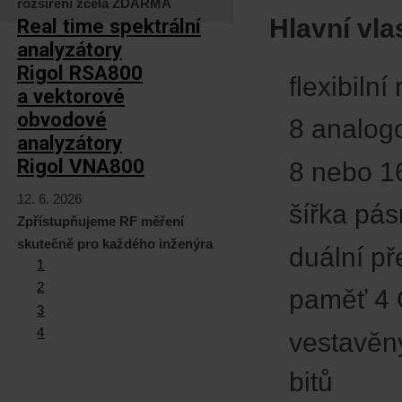
rozšíření zcela ZDARMA
Hlavní vl
Real time spektrální
analyzátory
Rigol RSA800
flexibiln
a vektorové
obvodové
8 analog
analyzátory
Rigol VNA800
8 nebo 16
12. 6. 2026
šířka pá
Zpřístupňujeme RF měření
skutečně pro každého inženýra
duální p
1
2
paměť 4 
3
4
vestavěn
bitů