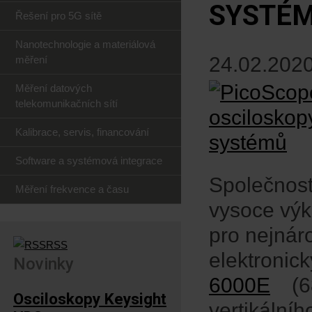
SYSTÉ
Řešení pro 5G sítě
Nanotechnologie a materiálová
24.02.2020
měření
Měření datových
telekomunikačních sítí
Kalibrace, servis, financování
Software a systémová integrace
Společnost
Měření frekvence a času
vysoce vý
pro nejnár
RSS
elektronic
Novinky
6000E
(6
Osciloskopy Keysight
vertikální