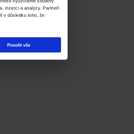
ěvnosti využíváme soubory
, inzerci a analýzy. Partneři
li v důsledku toho, že
Povolit vše