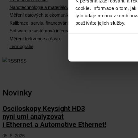
K personalizaci obsahu a re
Nanotechnologie a materiálová měření
cookie. Informace o tom, jak
Měření datových telekomunikačních sítí
tyto údaje mohou zkombinovat
používáte jejich služby.
Kalibrace, servis, financování
Software a systémová integrace
Měření frekvence a času
Termografie
RSS
Novinky
Osciloskopy Keysight HD3
nyní umí analyzovat
i Ethernet a Automotive Ethernet!
05. 8. 2026