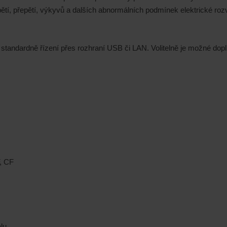
tí, přepětí, výkyvů a dalších abnormálních podmínek elektrické rozv
tandardně řízení přes rozhraní USB či LAN. Volitelně je možné dop
, CF
lu