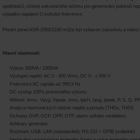
spotřebičů, včetně sekvenčního režimu pro generování poklesů napě
výpadku napájení či kolísání frekvence.
Přední panel ASR-2050/2100 může být vybaven zásuvkou a nabízí s
Hlavní vlastnosti:
Výkon: 500VA / 1000VA
Výstupní napětí: AC 0 - 350 Vrms, DC 0 - ± 500 V
Frekvence AC signálu až 999,9 Hz
DC výstup 100% jmenovitého výkonu
Měření: Vrms, Vavg, Vpeak, Irms, IpkH, Iavg, Ipeak, P, S, Q, PF
Analýza harmonických složek napětí a proudu (THDv, THDi)
Ochrany OVP, OCP, OPP, OTP, alarm selhání ventilátoru
Arbitrary generátor
Rozhraní: USB, LAN (standardně); RS-232 + GPIB (volitelně)
Vestavěný vstup/výstup externího řízení a vstup externího signá