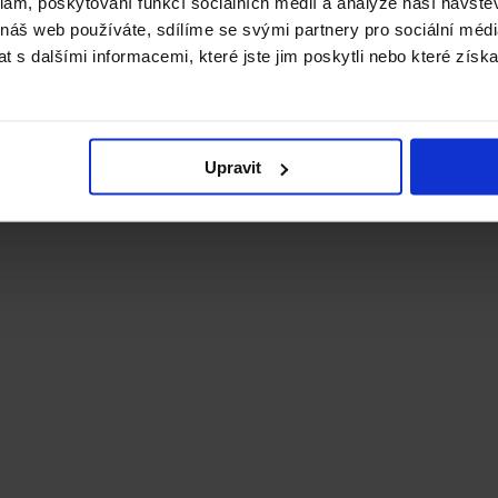
klam, poskytování funkcí sociálních médií a analýze naší návšt
 náš web používáte, sdílíme se svými partnery pro sociální média
 s dalšími informacemi, které jste jim poskytli nebo které získa
Upravit