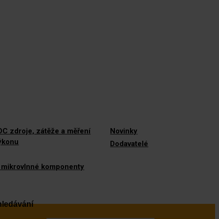
C zdroje, zátěže a měření
Novinky
výkonu
Dodavatelé
 mikrovlnné komponenty
ledávání