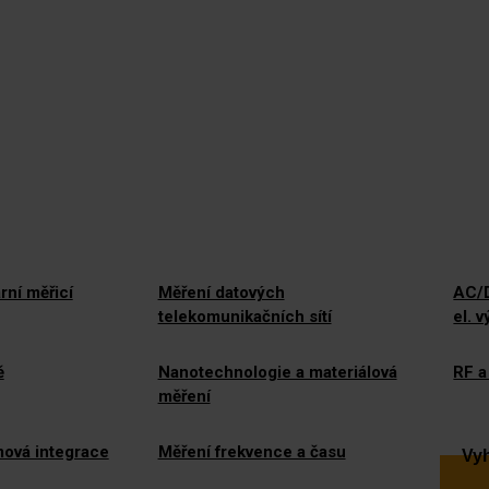
rní měřicí
Měření datových
AC/D
telekomunikačních sítí
el. 
ě
Nanotechnologie a materiálová
RF a
měření
mová integrace
Měření frekvence a času
Vyh