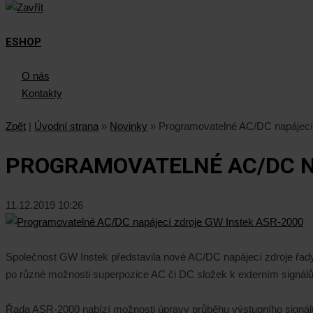
ESHOP
O nás
Kontakty
Zpět
|
Úvodní strana
»
Novinky
»
Programovatelné AC/DC napájecí
PROGRAMOVATELNÉ AC/DC N
11.12.2019 10:26
Společnost GW Instek představila nové AC/DC napájecí zdroje řad
po různé možnosti superpozice AC či DC složek k externím signál
Řada ASR-2000 nabízí možnosti úpravy průběhu výstupního signálu