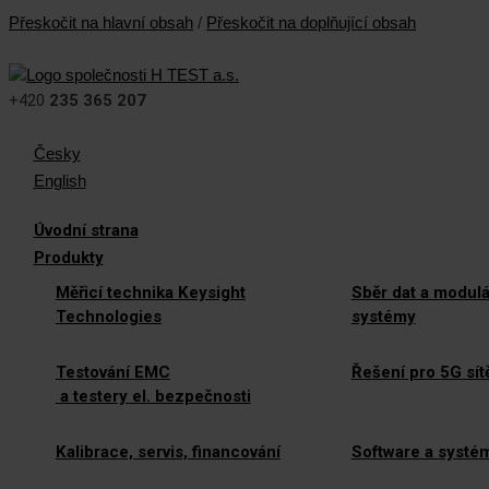
Přeskočit na hlavní obsah
/
Přeskočit na doplňující obsah
+420
235 365 207
Česky
English
Úvodní strana
Produkty
Měřicí technika Keysight
Sběr dat a modulá
Technologies
systémy
Testování EMC
Řešení pro 5G sít
a testery el. bezpečnosti
Kalibrace, servis, financování
Software a systé