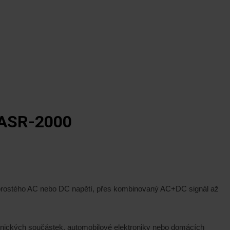
ASR-2000
d prostého AC nebo DC napětí, přes kombinovaný AC+DC signál až
onických součástek, automobilové elektroniky nebo domácích