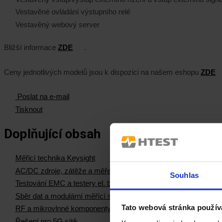
Vestavěné ovládání výstupního relé
Vestavěný webový server
Bližší informace
ZDE
.
Ceny jednotlivých modelů jsou k dispozici na našem eshopu
ZDE
Poslat na e-mail
Tisknout
Doplňující obsah
Měřicí technika Keysight
AC/DC zdroje, zátěže a měření el. výkonu
Souhlas
Testování EMC a testery el. bezpečnosti
Sběr dat a modulární měřící systémy
Tato webová stránka použív
RF a mikrovlnné komponenty
Řešení pro 5G sítě