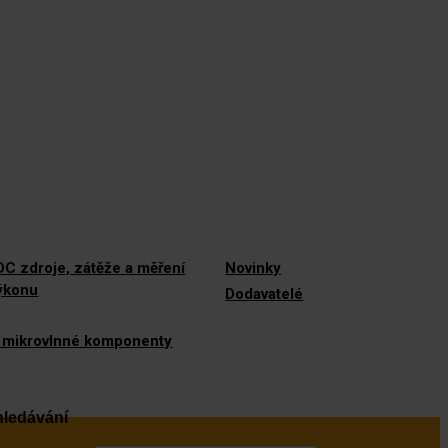
C zdroje, zátěže a měření
Novinky
výkonu
Dodavatelé
 mikrovlnné komponenty
ledávání