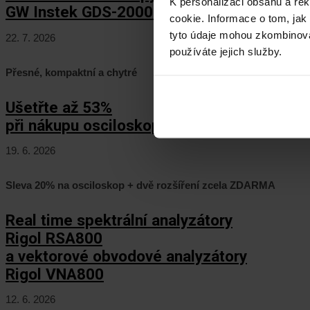
K personalizaci obsahu a re
GW Instek GDS-2000HD/HG
cookie. Informace o tom, jak
tyto údaje mohou zkombinovat
22. 7. 2026
používáte jejich služby.
Přesné, kompaktní a chytré
Ušetřte až 53%
při nákupu osciloskopů Keysight HD3!
19. 6. 2026
Sleva 20% na osciloskop + dvě rozšíření zcela ZDARMA
Real time spektrální analyzátory
Rigol RSA800
a vektorové obvodové analyzátory
Rigol VNA800
12. 6. 2026