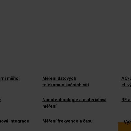
rní měřicí
Měření datových
AC/D
telekomunikačních sítí
el. 
ě
Nanotechnologie a materiálová
RF a
měření
mová integrace
Měření frekvence a času
Vyh