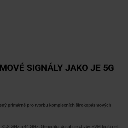
MOVÉ SIGNÁLY JAKO JE 5G
rčený primárně pro tvorbu komplexních širokopásmových
GHz, 31,8 GHz a 44 GHz. Generátor dosahuje chyby EVM lepší než