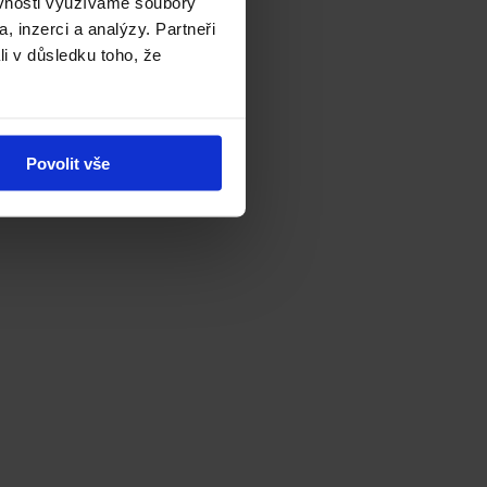
ěvnosti využíváme soubory
, inzerci a analýzy. Partneři
li v důsledku toho, že
Povolit vše