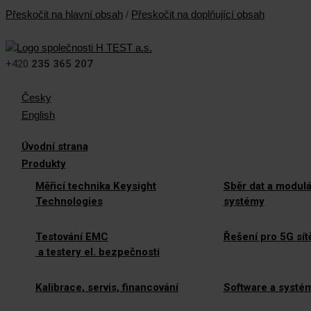
Přeskočit na hlavní obsah
/
Přeskočit na doplňující obsah
+420
235 365 207
Česky
English
Úvodní strana
Produkty
Měřicí technika Keysight
Sběr dat a modulá
Technologies
systémy
Testování EMC
Řešení pro 5G sít
a testery el. bezpečnosti
Kalibrace, servis, financování
Software a systé