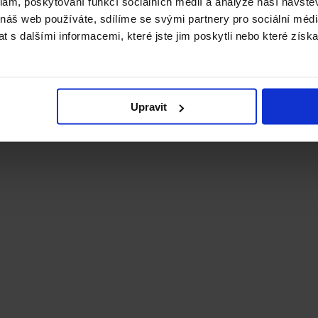
klam, poskytování funkcí sociálních médií a analýze naší návšt
 náš web používáte, sdílíme se svými partnery pro sociální média
 s dalšími informacemi, které jste jim poskytli nebo které získa
Upravit