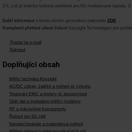
1%, což je kritická hodnota potřebná pro 5G modulované signály. 
Další informace
o tomto novém generátoru naleznete
ZDE
.
Kompletní přehled všech řešení
Keysight Technologies pro probl
Poslat na e-mail
Tisknout
Doplňující obsah
Měřicí technika Keysight
AC/DC zdroje, zátěže a měření el. výkonu
Testování EMC a testery el. bezpečnosti
Sběr dat a modulární měřící systémy
RF a mikrovlnné komponenty
Řešení pro 5G sítě
Nanotechnologie a materiálová měření
Měření datových telekomunikačních sítí