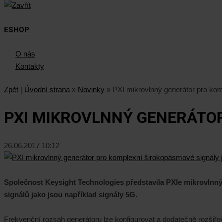
ESHOP
O nás
Kontakty
Zpět
|
Úvodní strana
»
Novinky
»
PXI mikrovlnný generátor pro kom
PXI MIKROVLNNÝ GENERÁTOR
26.06.2017 10:12
Společnost Keysight Technologies představila PXIe mikrovlnn
signálů jako jsou například signály 5G.
Frekvenční rozsah generátoru lze konfigurovat a dodatečně rozšiř