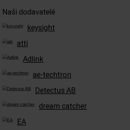
Naši dodavatelé
keysight
atti
Adlink
ae-techtron
Detectus AB
dream catcher
EA