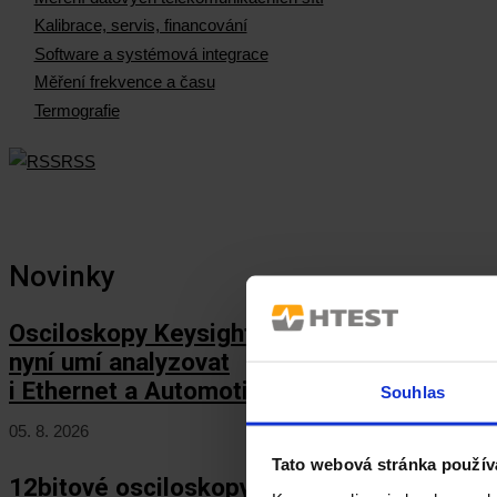
Kalibrace, servis, financování
Software a systémová integrace
Měření frekvence a času
Termografie
RSS
Novinky
Osciloskopy Keysight HD3
nyní umí analyzovat
i Ethernet a Automotive Ethernet!
Souhlas
05. 8. 2026
Tato webová stránka použív
12bitové osciloskopy