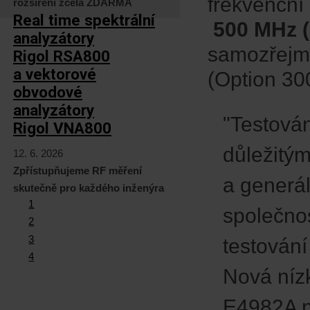
frekvenční
rozšíření zcela ZDARMA
Real time spektrální
500 MHz (
analyzátory
samozřejmě
Rigol RSA800
a vektorové
(Option 30
obvodové
analyzátory
"Testován
Rigol VNA800
důležitým
12. 6. 2026
Zpřístupňujeme RF měření
a generál
skutečně pro každého inženýra
1
společnos
2
3
testování
4
Nová níz
E4982A n