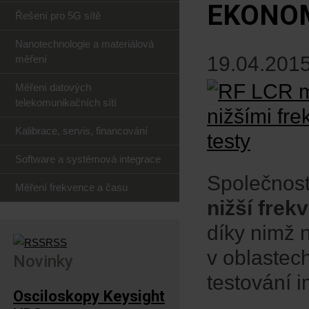
EKONOM
Řešení pro 5G sítě
Nanotechnologie a materiálová
19.04.2015
měření
Měření datových
telekomunikačních sítí
Kalibrace, servis, financování
Software a systémová integrace
Společnost
Měření frekvence a času
nižší frek
díky nimž n
RSS
v oblastech
Novinky
testování 
Osciloskopy Keysight