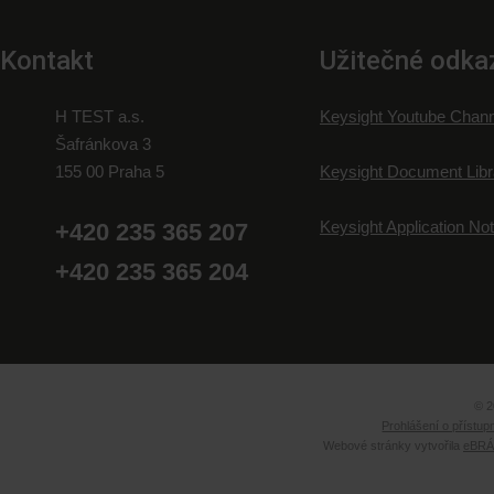
Kontakt
Užitečné odka
H TEST a.s.
Keysight Youtube Chann
Šafránkova 3
155 00 Praha 5
Keysight Document Libr
Keysight Application No
+420 235 365 207
+420 235 365 204
© 2
Prohlášení o přístup
Webové stránky vytvořila
eBRÁN