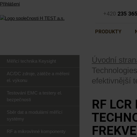
Přihlášení
+420
235 36
PRODUKTY
Úvodní stran
Měřicí technika Keysight
Technologies
AC/DC zdroje, zátěže a měření
efektivnější t
el. výkonu
Testování EMC a testery el.
bezpečnosti
RF LCR
Sběr dat a modulární měřící
TECHNO
systémy
FREKVE
RF a mikrovlnné komponenty