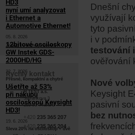
HD3
Dnešní chyt
nyní umí analyzovat
využívají k
i Ethernet a
Automotive Ethernet!
tyto pasiv
05. 8. 2026
i v podmín
12bitové osciloskopy
Zobrazit všechny novinky
testování
GW Instek GDS-
ověřování k
2000HD/HG
22. 7. 2026
Rychlý kontakt
Přesné, kompaktní a chytré
Nové volb
Ušetřte až 53%
Keysight 
H TEST a.s.
při nákupu
Šafránkova 3
osciloskopů Keysight
pasivní so
155 00 Praha 5
HD3!
bez nutnost
+420
235 365 207
19. 6. 2026
frekvencíc
+420
235 365 204
Sleva 20% na osciloskop + dvě