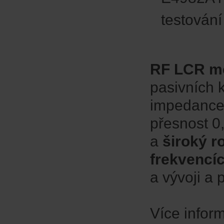
testován
RF LCR me
pasivních 
impedance
přesnost 0
a
široký r
frekvencí
a vývoji a p
Více infor