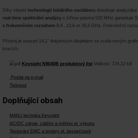
Díky vlastní
technologii lokálního oscilátoru
dosahuje analyzátor
real-time spektrální analýzy
s šířkou pásma 510 MHz garantuje 100
s frekvenčním rozsahem
8,4 , 13,6 or 26,5 GHz. Frekvenční rozsa
Přístroj je osazen 14,1” dotykovým displejem se zcela novým graf
krocích.
Keysight N9040B produktový list
Velikost:
724.22 kB
Poslat na e-mail
Tisknout
Doplňující obsah
Měřicí technika Keysight
AC/DC zdroje, zátěže a měření el. výkonu
Testování EMC a testery el. bezpečnosti