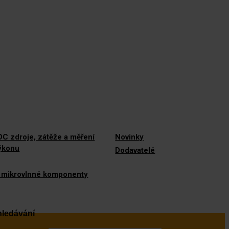
C zdroje, zátěže a měření
Novinky
výkonu
Dodavatelé
 mikrovlnné komponenty
ledávání