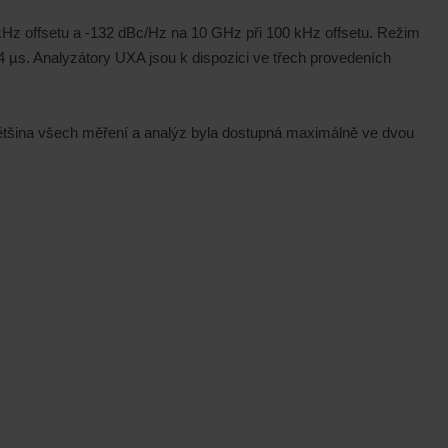
Hz offsetu a -132 dBc/Hz na 10 GHz při 100 kHz offsetu. Režim
µs. Analyzátory UXA jsou k dispozici ve třech provedeních
většina všech měření a analýz byla dostupná maximálně ve dvou