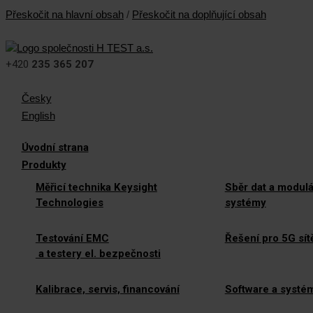
Přeskočit na hlavní obsah
/
Přeskočit na doplňující obsah
+420
235 365 207
Česky
English
Úvodní strana
Produkty
Měřicí technika Keysight
Sběr dat a modulá
Technologies
systémy
Testování EMC
Řešení pro 5G sít
a testery el. bezpečnosti
Kalibrace, servis, financování
Software a systé