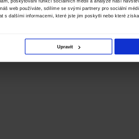
klam, poskytování funkcí sociálních médií a analýze naší návšt
 náš web používáte, sdílíme se svými partnery pro sociální média
 s dalšími informacemi, které jste jim poskytli nebo které získa
Upravit