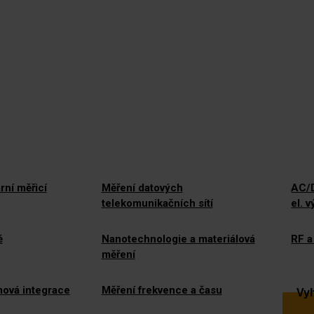
rní měřicí
Měření datových
AC/D
telekomunikačních sítí
el. 
ě
Nanotechnologie a materiálová
RF a
měření
mová integrace
Měření frekvence a času
Vyh