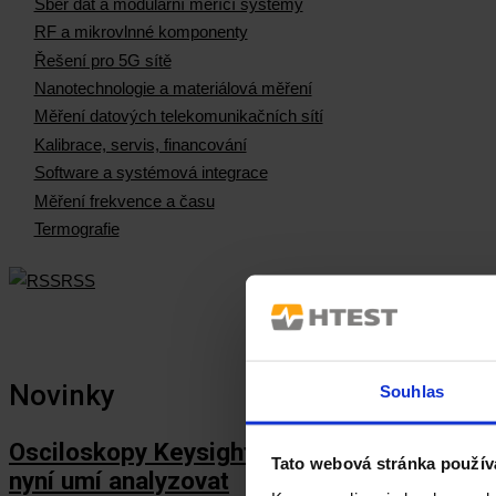
Sběr dat a modulární měřící systémy
RF a mikrovlnné komponenty
Řešení pro 5G sítě
Nanotechnologie a materiálová měření
Měření datových telekomunikačních sítí
Kalibrace, servis, financování
Software a systémová integrace
Měření frekvence a času
Termografie
RSS
Novinky
Souhlas
Osciloskopy Keysight HD3
Tato webová stránka použív
nyní umí analyzovat