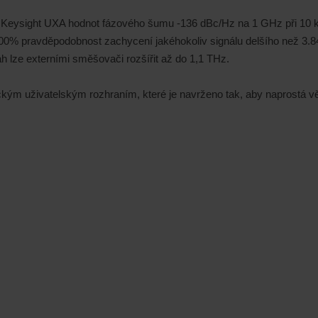
 Keysight UXA hodnot fázového šumu -136 dBc/Hz na 1 GHz při 10 k
% pravděpodobnost zachycení jakéhokoliv signálu delšího než 3.84 
h lze externími směšovači rozšířit až do 1,1 THz.
ickým uživatelským rozhraním, které je navrženo tak, aby naprostá 