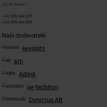
155 00 Praha 5
+420
235 365 207
+420
235 365 204
Naši dodavatelé
keysight
atti
Adlink
ae-techtron
Detectus AB