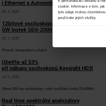
K personalizaci obsahu a re
i Ethernet a Automotive Ethernet!
cookie. Informace o tom, jak
05. 8. 2026
tyto údaje mohou zkombinovat
používáte jejich služby.
12bitové osciloskopy
GW Instek GDS-2000HD/HG
22. 7. 2026
Přesné, kompaktní a chytré
Ušetřte až 53%
při nákupu osciloskopů Keysight HD3!
19. 6. 2026
Sleva 20% na osciloskop + dvě rozšíření zcela ZDARMA
Real time spektrální analyzátory