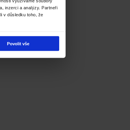
ěvnosti využíváme soubory
, inzerci a analýzy. Partneři
li v důsledku toho, že
Povolit vše