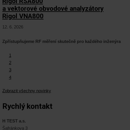
Rigol RSA800
a vektorové obvodové analyzátory
Rigol VNA800
12. 6. 2026
Zpřístupňujeme RF měření skutečně pro každého inženýra
1
2
3
4
Zobrazit všechny novinky
Rychlý kontakt
H TEST a.s.
Šafránkova 3