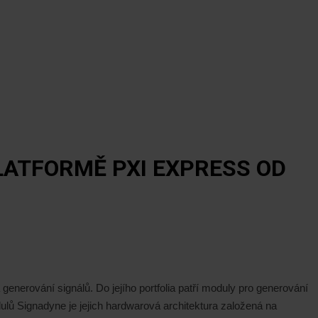
LATFORMĚ PXI EXPRESS OD
enerování signálů. Do jejího portfolia patří moduly pro generování
odulů Signadyne je jejich hardwarová architektura založená na