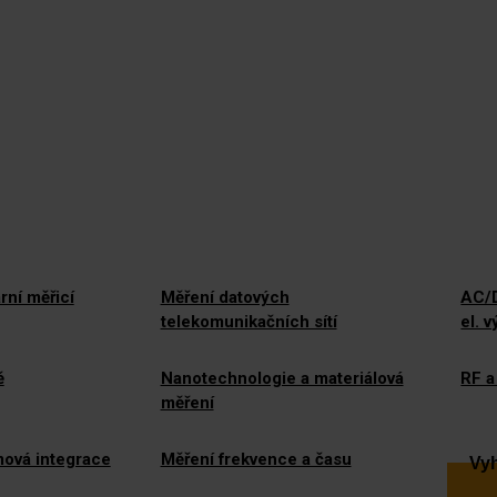
rní měřicí
Měření datových
AC/D
telekomunikačních sítí
el. 
ě
Nanotechnologie a materiálová
RF a
měření
mová integrace
Měření frekvence a času
Vyh