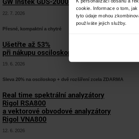
GW Instek GDS-2000HD/HG
K personalizaci obsahu a re
cookie. Informace o tom, jak
22. 7. 2026
tyto údaje mohou zkombinovat
používáte jejich služby.
Přesné, kompaktní a chytré
Ušetřte až 53%
při nákupu osciloskopů Keysight HD3!
19. 6. 2026
Sleva 20% na osciloskop + dvě rozšíření zcela ZDARMA
Real time spektrální analyzátory
Rigol RSA800
a vektorové obvodové analyzátory
Rigol VNA800
12. 6. 2026