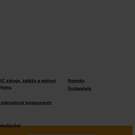
C zdroje, zátěže a měření
Novinky
výkonu
Dodavatelé
 mikrovlnné komponenty
ledávání