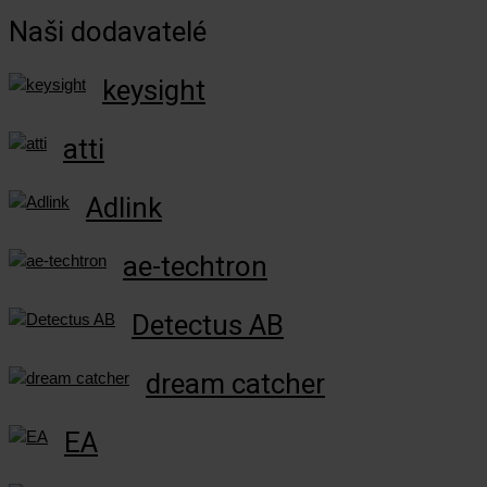
Naši dodavatelé
keysight
atti
Adlink
ae-techtron
Detectus AB
dream catcher
EA