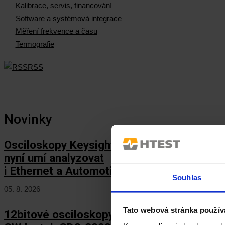
Kalibrace, servis, financování
Software a systémová integrace
Měření frekvence a času
Termografie
RSS
Novinky
Osciloskopy Keysight HD3
nyní umí analyzovat
i Ethernet a Automotive Ethernet!
Souhlas
05. 8. 2026
Tato webová stránka použív
12bitové osciloskopy