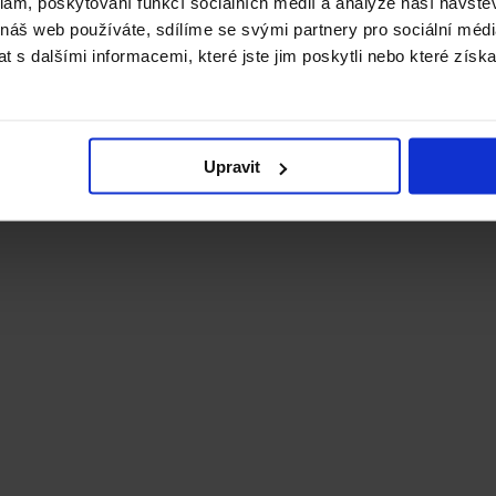
klam, poskytování funkcí sociálních médií a analýze naší návšt
 náš web používáte, sdílíme se svými partnery pro sociální média
 s dalšími informacemi, které jste jim poskytli nebo které získa
Upravit