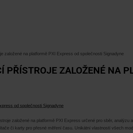
oje založené na platformě PXI Express od společnosti Signadyne
Í PŘÍSTROJE ZALOŽENÉ NA P
stroje založené na platformě PXI Express určené pro sběr, analýzu a g
, čítače či karty pro přesné měření času. Unikátní vlastností všech m