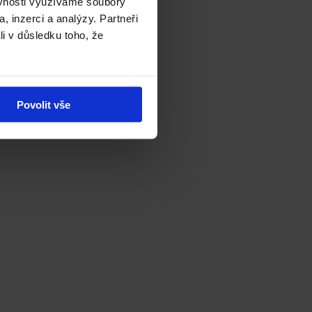
ěvnosti využíváme soubory
, inzerci a analýzy. Partneři
li v důsledku toho, že
Povolit vše