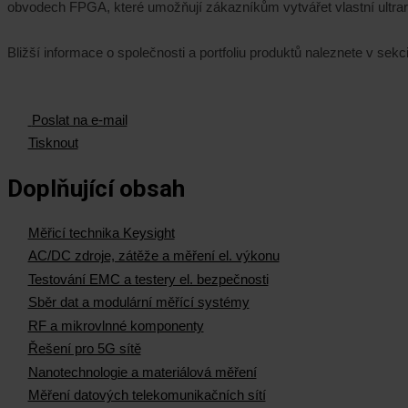
obvodech FPGA, které umožňují zákazníkům vytvářet vlastní ultrary
Bližší informace o společnosti a portfoliu produktů naleznete v sekc
Poslat na e-mail
Tisknout
Doplňující obsah
Měřicí technika Keysight
AC/DC zdroje, zátěže a měření el. výkonu
Testování EMC a testery el. bezpečnosti
Sběr dat a modulární měřící systémy
RF a mikrovlnné komponenty
Řešení pro 5G sítě
Nanotechnologie a materiálová měření
Měření datových telekomunikačních sítí