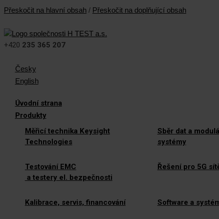
Přeskočit na hlavní obsah
/
Přeskočit na doplňující obsah
+420
235 365 207
Česky
English
Úvodní strana
Produkty
Měřicí technika Keysight
Sběr dat a modulá
Technologies
systémy
Testování EMC
Řešení pro 5G sít
a testery el. bezpečnosti
Kalibrace, servis, financování
Software a systé