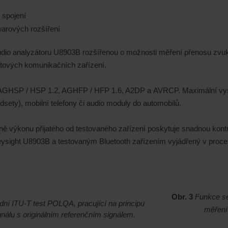
 spojení
warových rozšíření
udio analyzátoru U8903B rozšířenou o možnosti měření přenosu zvuk
rátových komunikačních zařízení.
y AGHSP / HSP 1.2, AGHFP / HFP 1.6, A2DP a AVRCP. Maximální vysíl
dsety), mobilní telefony či audio moduly do automobilů.
vně výkonu přijatého od testovaného zařízení poskytuje snadnou kontr
eysight U8903B a testovaným Bluetooth zařízením vyjádřený v procen
Obr. 3
Funkce se
dní ITU-T test POLQA, pracující na principu
měření 
álu s originálním referenčním signálem.