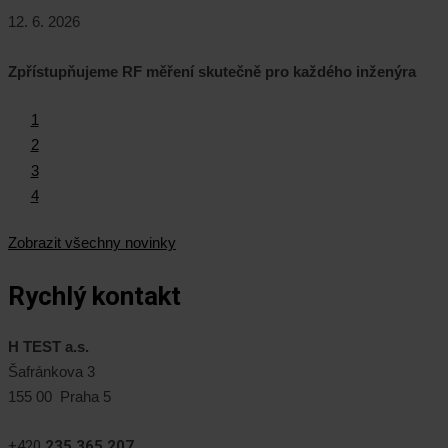
12. 6. 2026
Zpřístupňujeme RF měření skutečně pro každého inženýra
1
2
3
4
Zobrazit všechny novinky
Rychlý kontakt
H TEST a.s.
Šafránkova 3
155 00 Praha 5
+420
235 365 207