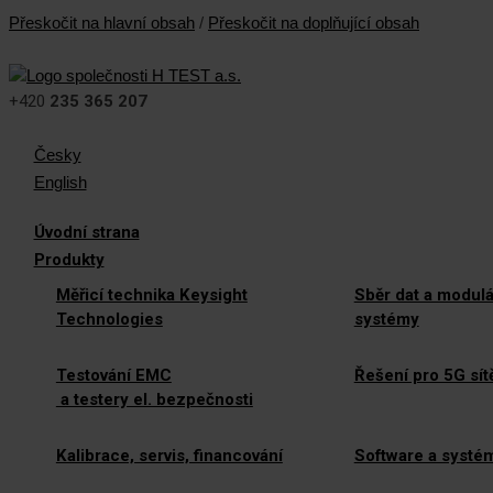
Přeskočit na hlavní obsah
/
Přeskočit na doplňující obsah
+420
235 365 207
Česky
English
Úvodní strana
Produkty
Měřicí technika Keysight
Sběr dat a modulá
Technologies
systémy
Testování EMC
Řešení pro 5G sít
a testery el. bezpečnosti
Kalibrace, servis, financování
Software a systé