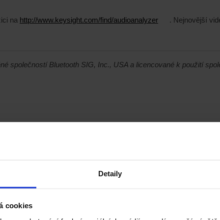
ici na
http://www.keysight.com/find/audioanalyzer
. Nejnovější vi
é společností Bluetooth SIG, Inc., USA a licencované k použití spol
Detaily
á cookies