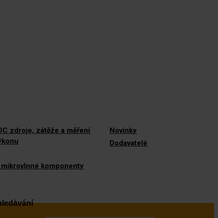
C zdroje, zátěže a měření
Novinky
výkonu
Dodavatelé
 mikrovlnné komponenty
ledávání