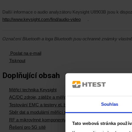
Další informace o audio analyzátoru Keysight U8903B jsou k dispoz
http://www.keysight.com/find/audio-video
.
Označení Bluetooth a loga Bluetooth jsou ochranné známky vlastněn
Poslat na e-mail
Tisknout
Doplňující obsah
Měřicí technika Keysight
AC/DC zdroje, zátěže a měření el. výkonu
Souhlas
Testování EMC a testery el. bezpečnosti
Sběr dat a modulární měřící systémy
RF a mikrovlnné komponenty
Tato webová stránka použív
Řešení pro 5G sítě