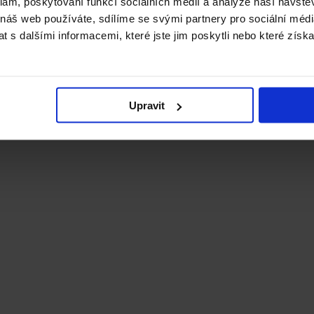
klam, poskytování funkcí sociálních médií a analýze naší návšt
 náš web používáte, sdílíme se svými partnery pro sociální média
 s dalšími informacemi, které jste jim poskytli nebo které získa
Upravit