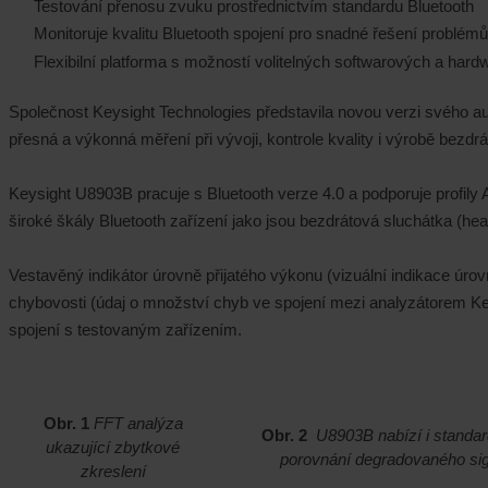
Testování přenosu zvuku prostřednictvím standardu Bluetooth
Monitoruje kvalitu Bluetooth spojení pro snadné řešení problémů
Flexibilní platforma s možností volitelných softwarových a hard
Společnost Keysight Technologies představila novou verzi svého a
přesná a výkonná měření při vývoji, kontrole kvality i výrobě bezd
Keysight U8903B pracuje s Bluetooth verze 4.0 a podporuje profil
široké škály Bluetooth zařízení jako jsou bezdrátová sluchátka (hea
Vestavěný indikátor úrovně přijatého výkonu (vizuální indikace úro
chybovosti (údaj o množství chyb ve spojení mezi analyzátorem K
spojení s testovaným zařízením.
Obr. 1
FFT analýza
Obr. 2
U8903B nabízí i standar
ukazující zbytkové
porovnání degradovaného sign
zkreslení