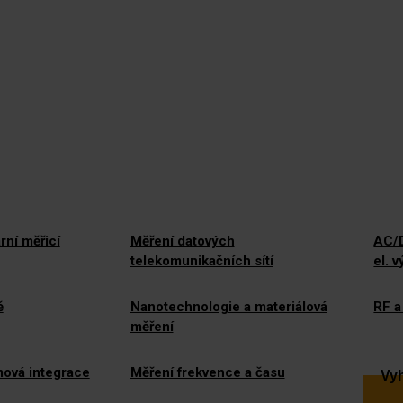
rní měřicí
Měření datových
AC/D
telekomunikačních sítí
el. 
ě
Nanotechnologie a materiálová
RF a
měření
mová integrace
Měření frekvence a času
Vyh