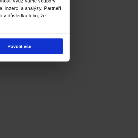
ěvnosti využíváme soubory
, inzerci a analýzy. Partneři
li v důsledku toho, že
Povolit vše