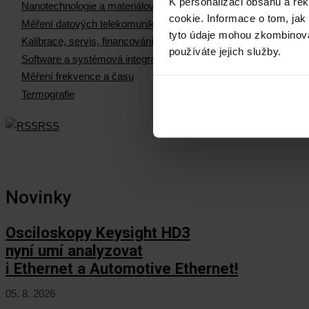
K personalizaci obsahu a re
Nanotechnologie a materiálová měření
cookie. Informace o tom, jak
Měření datových telekomunikačních sítí
tyto údaje mohou zkombinovat
Kalibrace, servis, financování
používáte jejich služby.
Software a systémová integrace
Měření frekvence a času
Termografie
RSS
Novinky
Osciloskopy Keysight HD3
nyní umí analyzovat
i Ethernet a Automotive Ethernet!
05. 8. 2026