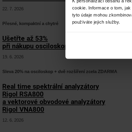
K personalizaci obsahu a re
cookie. Informace o tom, jak
22. 7. 2026
tyto údaje mohou zkombinovat
používáte jejich služby.
Přesné, kompaktní a chytré
Ušetřte až 53%
při nákupu osciloskopů Keysight HD3!
19. 6. 2026
Sleva 20% na osciloskop + dvě rozšíření zcela ZDARMA
Real time spektrální analyzátory
Rigol RSA800
a vektorové obvodové analyzátory
Rigol VNA800
12. 6. 2026