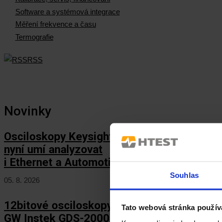
Software a systémová integrace
Měření frekvence a času
Termografie
RSS
Novinky
Osciloskopy Keysight HD3
nyní umí analyzovat
i Ethernet a Automotive Ethernet!
Souhlas
05. 8. 2026
12bitové osciloskopy
Tato webová stránka použív
GW Instek GDS-2000HD/HG