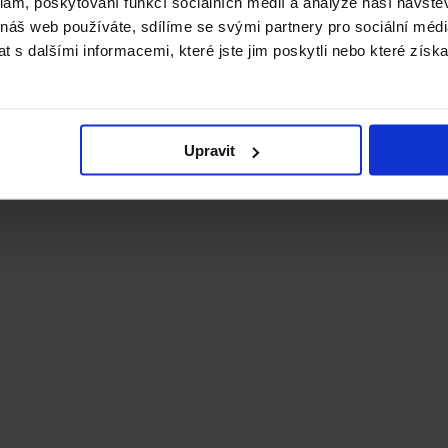
klam, poskytování funkcí sociálních médií a analýze naší návšt
 náš web používáte, sdílíme se svými partnery pro sociální média
 s dalšími informacemi, které jste jim poskytli nebo které získa
Upravit