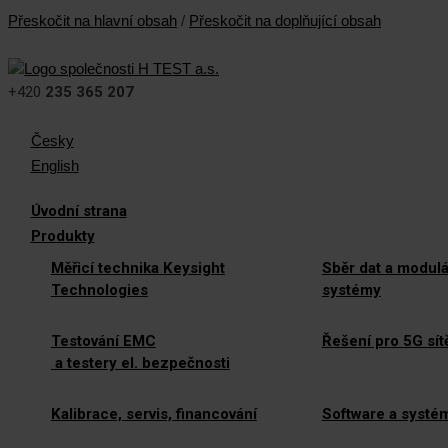
Přeskočit na hlavní obsah
/
Přeskočit na doplňující obsah
+420
235 365 207
Česky
English
Úvodní strana
Produkty
Měřicí technika Keysight
Sběr dat a modulá
Technologies
systémy
Testování EMC
Řešení pro 5G sít
a testery el. bezpečnosti
Kalibrace, servis, financování
Software a systé