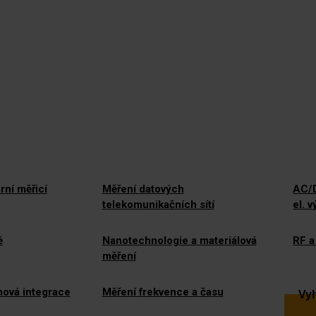
rní měřicí
Měření datových
AC/D
telekomunikačních sítí
el. 
ě
Nanotechnologie a materiálová
RF a
měření
mová integrace
Měření frekvence a času
Vyh