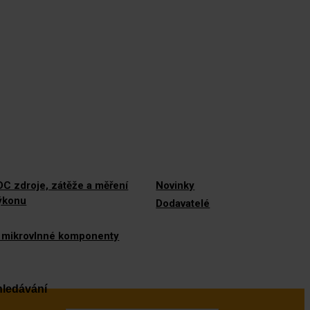
C zdroje, zátěže a měření
Novinky
výkonu
Dodavatelé
 mikrovlnné komponenty
ledávání