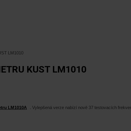
KUST LM1010
METRU KUST LM1010
tru LM1010A
. Vylepšená verze nabízí nově 37 testovacích frekven