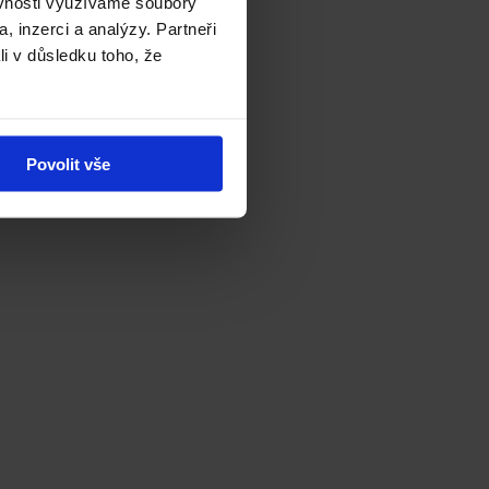
ěvnosti využíváme soubory
, inzerci a analýzy. Partneři
li v důsledku toho, že
Povolit vše