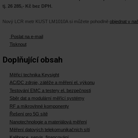
tj. 26 285,- Kč bez DPH.
Nový LCR metr KUST LM1010A si můžete pohodlně
objednat v n
Poslat na e-mail
Tisknout
Doplňující obsah
Měřicí technika Keysight
AC/DC zdroje, zátěže a měření el. výkonu
Testování EMC a testery el. bezpečnosti
Sběr dat a modulární měřící systémy
RF a mikrovlnné komponenty
Řešení pro 5G sítě
Nanotechnologie a materiálová měření
Měření datových telekomunikačních sítí
Kalibrace, servis, financování