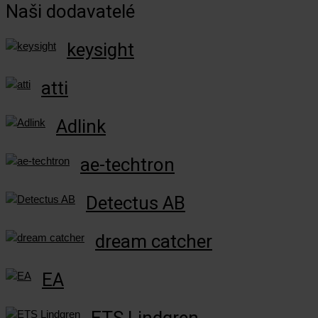
Naši dodavatelé
keysight
atti
Adlink
ae-techtron
Detectus AB
dream catcher
EA
ETS Lindgren