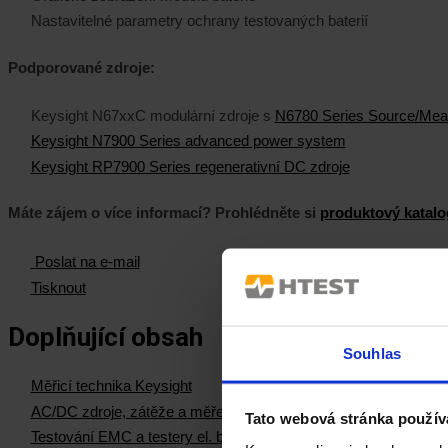
Nastavitelné parametry ochrany testovaných baterií
Podporované zdroje:
Keysight N67xxC modulární zdroje s
N6780 Series Source/Mea
Keysight N7900 Series advanced power system
Keysight RP7900 Series regenerativní DC zdroje
Máte zájem o více informací? Prohlédněte si
produktový katalo
Poslat na e-mail
Tisknout
Doplňující obsah
Souhlas
Měřicí technika Keysight
AC/DC zdroje, zátěže a měření el. výkonu
Tato webová stránka použív
Testování EMC a testery el. bezpečnosti