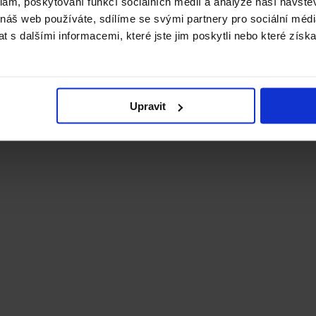
klam, poskytování funkcí sociálních médií a analýze naší návšt
 náš web používáte, sdílíme se svými partnery pro sociální média
 s dalšími informacemi, které jste jim poskytli nebo které získa
Upravit