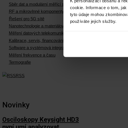
K personalizaci obsahu a re
Sběr dat a modulární měřící systémy
cookie. Informace o tom, jak
RF a mikrovlnné komponenty
tyto údaje mohou zkombinovat
Řešení pro 5G sítě
používáte jejich služby.
Nanotechnologie a materiálová měření
Měření datových telekomunikačních sítí
Kalibrace, servis, financování
Software a systémová integrace
Měření frekvence a času
Termografie
RSS
Novinky
Osciloskopy Keysight HD3
nyní umí analyzovat