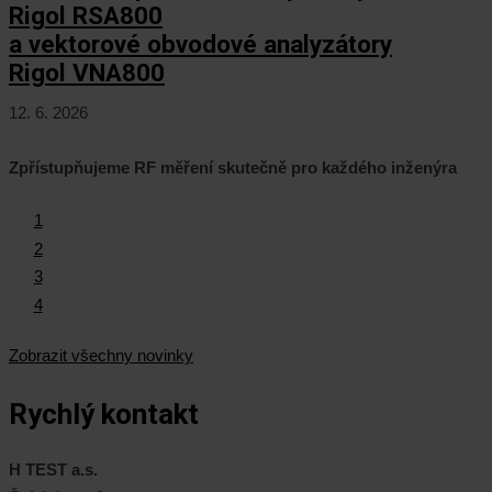
Rigol RSA800
a vektorové obvodové analyzátory
Rigol VNA800
12. 6. 2026
Zpřístupňujeme RF měření skutečně pro každého inženýra
1
2
3
4
Zobrazit všechny novinky
Rychlý kontakt
H TEST a.s.