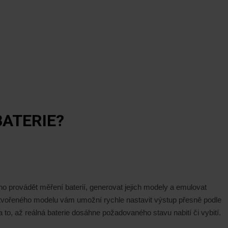
BATERIE?
o provádět měření baterií, generovat jejich modely a emulovat
vytvořeného modelu vám umožní rychle nastavit výstup přesně podle
to, až reálná baterie dosáhne požadovaného stavu nabití či vybití.