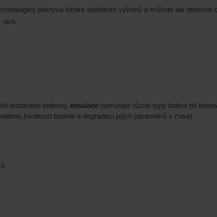
chnologies pokrývá široké spektrum výkonů a můžete tak testovat c
 nich.
del testované baterie)
, emulace
(simulujte různé typy baterii při tes
e reálnou životnost baterie a degradaci jejích parametrů v čase)
rů