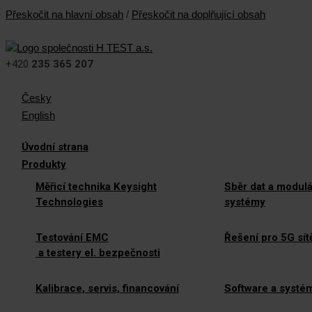
Přeskočit na hlavní obsah
/
Přeskočit na doplňující obsah
+420
235 365 207
Česky
English
Úvodní strana
Produkty
Měřicí technika Keysight
Sběr dat a modulá
Technologies
systémy
Testování EMC
Řešení pro 5G sít
a testery el. bezpečnosti
Kalibrace, servis, financování
Software a systé