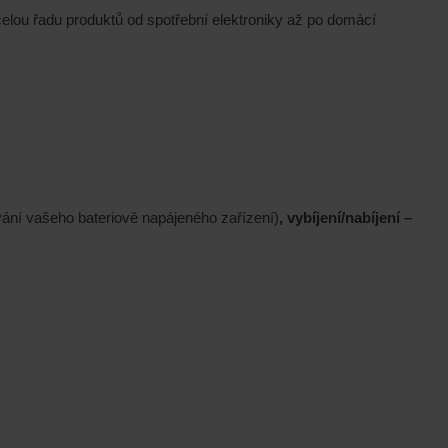
elou řadu produktů od spotřební elektroniky až po domácí
tování vašeho bateriově napájeného zařízení)
, vybíjení/nabíjení –