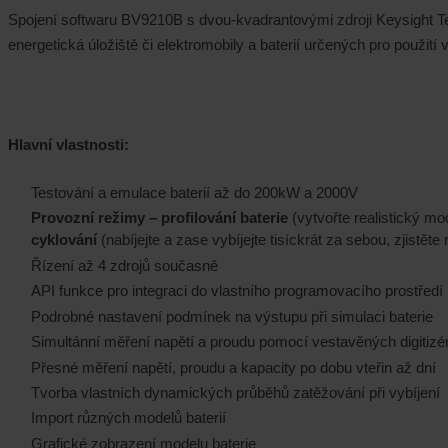
Spojení softwaru BV9210B s dvou-kvadrantovými zdroji Keysight Te
energetická úložiště či elektromobily a baterií určených pro použití v
Hlavní vlastnosti:
Testování a emulace baterií až do 200kW a 2000V
Provozní režimy – profilování baterie
(vytvořte realistický mo
cyklování
(nabíjejte a zase vybíjejte tisíckrát za sebou, zjistět
Řízení až 4 zdrojů současně
API funkce pro integraci do vlastního programovacího prostředí
Podrobné nastavení podmínek na výstupu při simulaci baterie
Simultánní měření napětí a proudu pomocí vestavěných digitizé
Přesné měření napětí, proudu a kapacity po dobu vteřin až dní
Tvorba vlastních dynamických průběhů zatěžování při vybíjení
Import různých modelů baterií
Grafické zobrazení modelu baterie