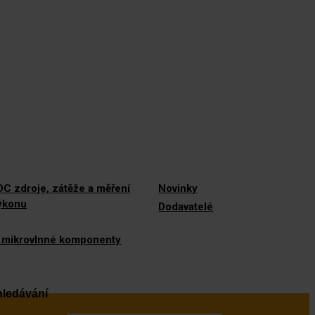
C zdroje, zátěže a měření
Novinky
výkonu
Dodavatelé
 mikrovlnné komponenty
ledávání