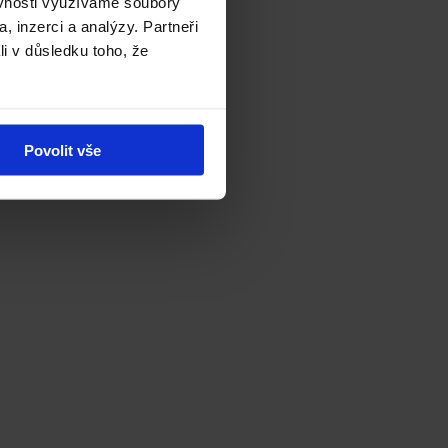
ěvnosti využíváme soubory
, inzerci a analýzy. Partneři
li v důsledku toho, že
Povolit vše