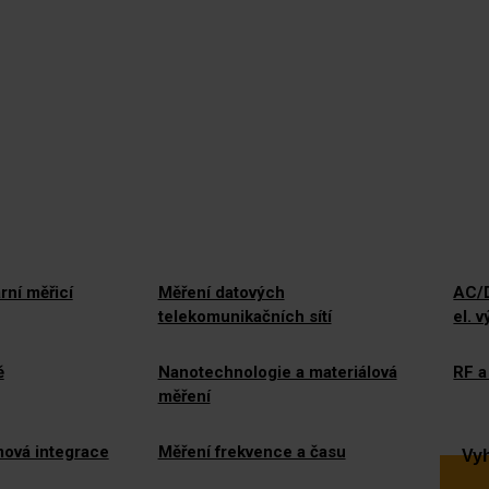
rní měřicí
Měření datových
AC/D
telekomunikačních sítí
el. 
ě
Nanotechnologie a materiálová
RF a
měření
mová integrace
Měření frekvence a času
Vyh