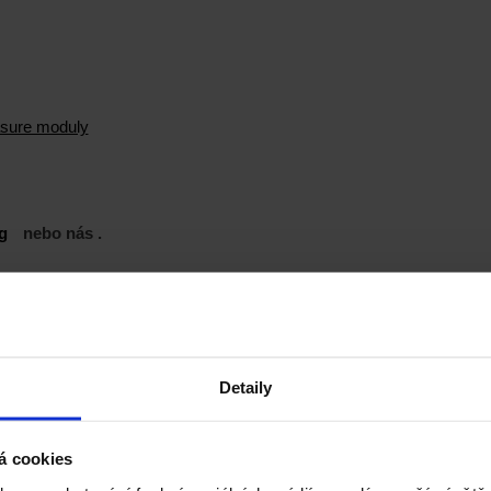
sure moduly
g
nebo nás
.
Detaily
á cookies