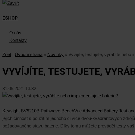
ESHOP
O nás
Kontakty
Zpět
|
Úvodní strana
»
Novinky
»
Vyvíjíte, testujete, vyrábíte nebo
VYVÍJÍTE, TESTUJETE, VYRÁ
31.05.2021 13:32
Keysight BV9210B Pathwave BenchVue Advanced Battery Test and
jejich činnost s použitím jednoho či více dvou-kvadrantových zdro
požadovaného stavu baterie. Díky tomu můžete provádět testy vašich