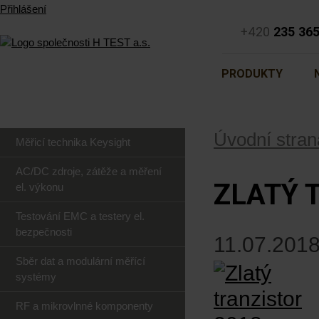
Přihlášení
+420
235 36
PRODUKTY
Úvodní stran
Měřicí technika Keysight
AC/DC zdroje, zátěže a měření
ZLATÝ 
el. výkonu
Testování EMC a testery el.
bezpečnosti
11.07.2018
Sběr dat a modulární měřící
systémy
RF a mikrovlnné komponenty