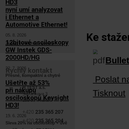
HD3
nyní umí analyzovat
i Ethernet a
Automotive Ethernet!
Ke staže
05. 8. 2026
12bitové osciloskopy
Zobrazit všechny novinky
GW Instek GDS-
2000HD/HG
Bullet
22. 7. 2026
Rychlý kontakt
Přesné, kompaktní a chytré
Poslat n
Ušetřte až 53%
H TEST a.s.
při nákupu
Tisknout
Šafránkova 3
osciloskopů Keysight
155 00 Praha 5
HD3!
+420
235 365 207
19. 6. 2026
+420
235 365 204
Sleva 20% na osciloskop + dvě