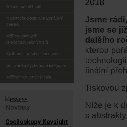
Řešení pro 5G sítě
Jsme rádi
Nanotechnologie a materiálová
měření
jsme se ji
Měření datových
dalšího ro
telekomunikačních sítí
kterou poř
Kalibrace, servis, financování
technologi
Software a systémová integrace
finální pře
Měření frekvence a času
Tiskovou z
RSS
Níže je k d
Novinky
s abstrakty
Osciloskopy Keysight