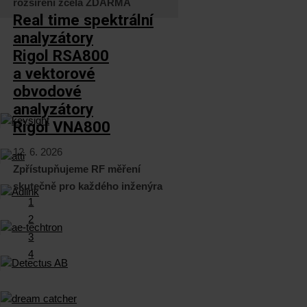
rozšíření zcela ZDARMA
Real time spektrální
analyzátory
Rigol RSA800
a vektorové
obvodové
analyzátory
Rigol VNA800
12. 6. 2026
Zpřístupňujeme RF měření
skutečně pro každého inženýra
1
2
3
4