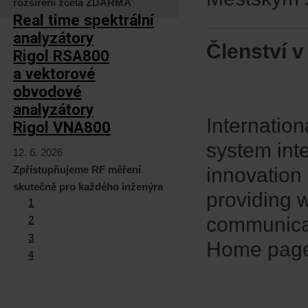
rozšíření zcela ZDARMA
Real time spektrální
analyzátory
Členství v
Rigol RSA800
a vektorové
obvodové
analyzátory
Internatio
Rigol VNA800
system inte
12. 6. 2026
Zpřístupňujeme RF měření
innovation 
skutečně pro každého inženýra
providing 
1
communica
2
3
Home pag
4