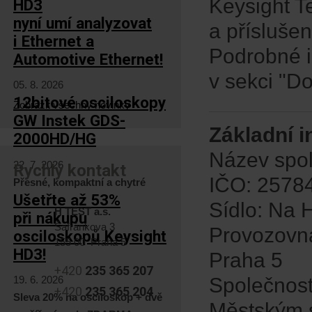
Keysight Te
HD3
nyní umí analyzovat
a přísluše
i Ethernet a
Podrobné i
Automotive Ethernet!
v sekci "D
05. 8. 2026
12bitové osciloskopy
Zobrazit všechny novinky
GW Instek GDS-
Základní 
2000HD/HG
Název spol
22. 7. 2026
Rychlý kontakt
IČO: 2578
Přesné, kompaktní a chytré
Ušetřte až 53%
Sídlo: Na 
H TEST a.s.
při nákupu
Šafránkova 3
Provozovna
osciloskopů Keysight
155 00 Praha 5
HD3!
Praha 5
+420
235 365 207
19. 6. 2026
Společnost
+420
235 365 204
Sleva 20% na osciloskop + dvě
Městským 