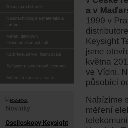
Řešení pro 5G sítě
a v Maďar
Nanotechnologie a materiálová
1999 v Pra
měření
distributor
Měření datových
Keysight T
telekomunikačních sítí
jsme otevř
Kalibrace, servis, financování
května 201
Software a systémová integrace
ve Vídni. 
Měření frekvence a času
působící o
Nabízíme s
RSS
Novinky
měření elek
telekomuni
Osciloskopy Keysight