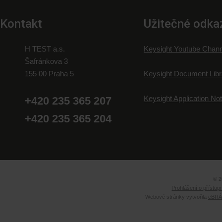
Kontakt
Užitečné odka
H TEST a.s.
Keysight Youtube Chann
Šafránkova 3
155 00 Praha 5
Keysight Document Libr
Keysight Application No
+420 235 365 207
+420 235 365 204
© 2
Prohlášení o přístup
Webové stránky vytvořila
eBRÁN