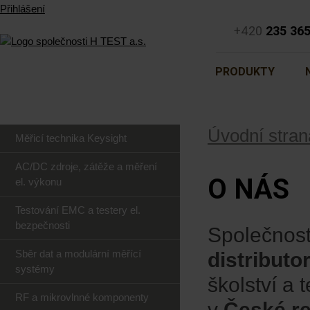
Přihlášení
+420
235 36
PRODUKTY
Úvodní stran
Měřicí technika Keysight
AC/DC zdroje, zátěže a měření
O NÁS
el. výkonu
Testování EMC a testery el.
bezpečnosti
Společnos
Sběr dat a modulární měřící
distributo
systémy
školství a
RF a mikrovlnné komponenty
v
České re