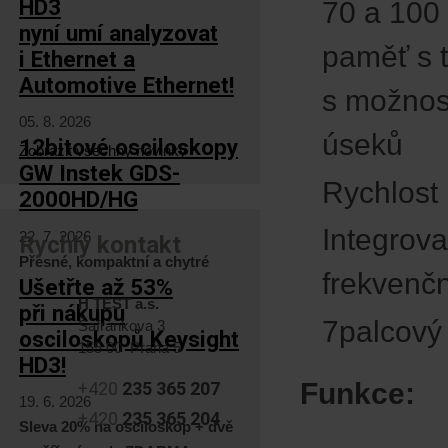
HD3
70 a 100
nyní umí analyzovat
paměť s 
i Ethernet a
Automotive Ethernet!
s možnost
05. 8. 2026
úseků
12bitové osciloskopy
Zobrazit všechny novinky
GW Instek GDS-
Rychlost 
2000HD/HG
Integrov
22. 7. 2026
Rychlý kontakt
Přesné, kompaktní a chytré
frekvenčn
Ušetřte až 53%
H TEST a.s.
při nákupu
7palcový
Šafránkova 3
osciloskopů Keysight
155 00 Praha 5
HD3!
Funkce:
+420
235 365 207
19. 6. 2026
+420
235 365 204
Sleva 20% na osciloskop + dvě