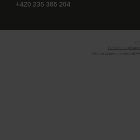
+420 235 365 204
© 2
Prohlášení o přístup
Webové stránky vytvořila
eBRÁN