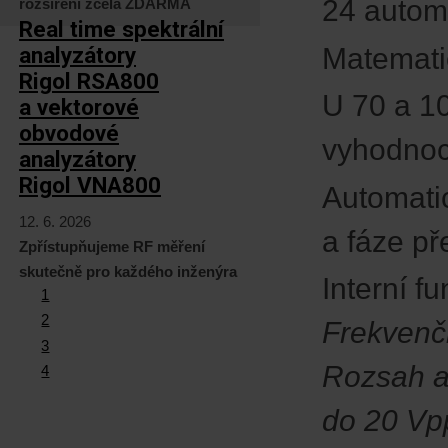
24 autom
rozšíření zcela ZDARMA
Real time spektrální
analyzátory
Matemati
Rigol RSA800
U 70 a 1
a vektorové
obvodové
vyhodnoc
analyzátory
Rigol VNA800
Automatic
12. 6. 2026
a fáze př
Zpřístupňujeme RF měření
skutečně pro každého inženýra
Interní f
1
2
Frekvenč
3
Rozsah a
4
do 20 Vp