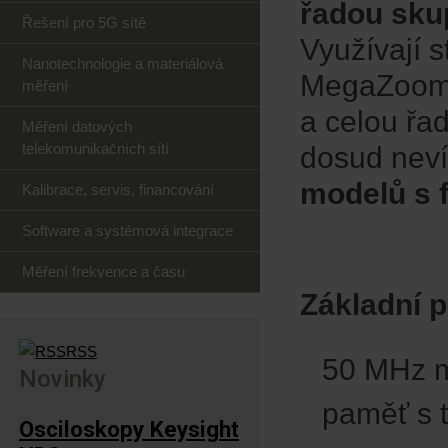
řadou skup
Řešení pro 5G sítě
Využívají 
Nanotechnologie a materiálová
MegaZoom 4
měření
a celou řad
Měření datových
telekomunikačních sítí
dosud nev
modelů s 
Kalibrace, servis, financování
Software a systémová integrace
Měření frekvence a času
Základní 
RSS
50 MHz m
Novinky
paměť s 
Osciloskopy Keysight