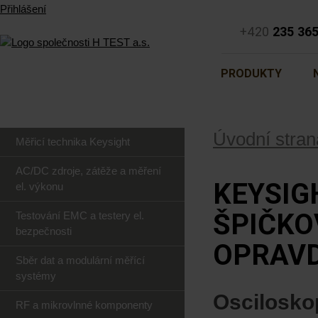
Přihlášení
+420
235 36
PRODUKTY
Úvodní stran
Měřicí technika Keysight
AC/DC zdroje, zátěže a měření
KEYSIG
el. výkonu
ŠPIČKO
Testování EMC a testery el.
bezpečnosti
OPRAVD
Sběr dat a modulární měřící
systémy
Oscilosko
RF a mikrovlnné komponenty