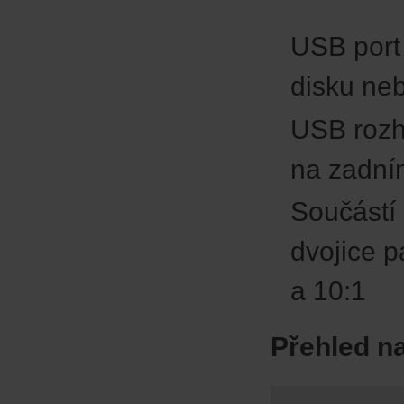
USB port
disku neb
USB rozh
na zadní
Součástí
dvojice 
a 10:1
Přehled n