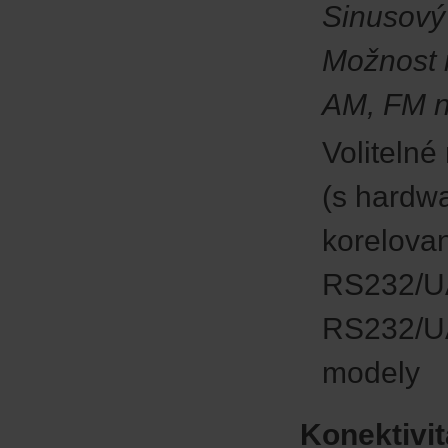
Sinusový 
Možnost 
AM, FM 
Volitelné
(s hardw
korelova
RS232/U
RS232/UA
modely
Konektivit