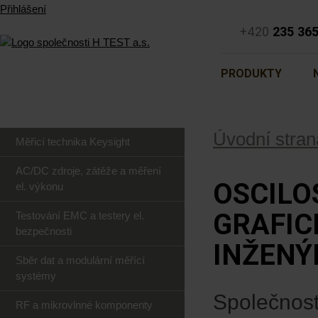
Přihlášení
+420
235 36
PRODUKTY
Úvodní stran
Měřicí technika Keysight
AC/DC zdroje, zátěže a měření
OSCILO
el. výkonu
GRAFIC
Testování EMC a testery el.
bezpečnosti
INŽENÝ
Sběr dat a modulární měřící
systémy
Společnost
RF a mikrovlnné komponenty