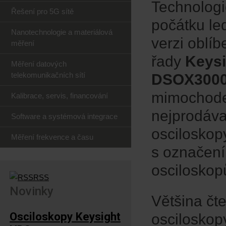
Technologi
Řešení pro 5G sítě
počátku le
Nanotechnologie a materiálová
verzi oblí
měření
řady
Keysi
Měření datových
telekomunikačních sítí
DSOX300
mimochod
Kalibrace, servis, financování
nejprodáva
Software a systémová integrace
osciloskopy
Měření frekvence a času
s označen
osciloskop
RSS
Novinky
Většina čte
Osciloskopy Keysight
osciloskop