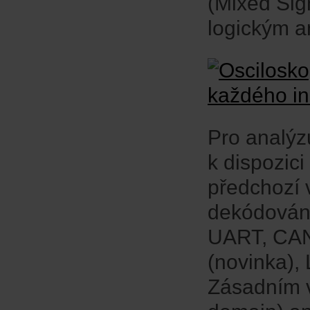
(Mixed Sig
logickým a
Pro analýz
k dispozic
předchozí
dekódování 
UART, CAN
(novinka),
Zásadním v