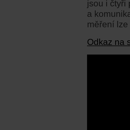
jsou i čty
a komunika
měření lze 
Odkaz na s