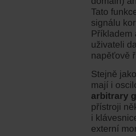
domain) an
Tato funkc
signálu ko
Příkladem 
uživateli d
napěťově ř
Stejně jako
mají i os
arbitrary 
přístroji n
i klávesnic
externí mo