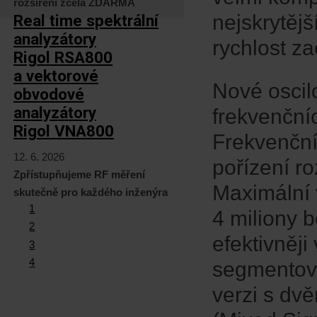
rozšíření zcela ZDARMA
nejskrytějš
Real time spektrální
analyzátory
rychlost za
Rigol RSA800
a vektorové
Nové oscilo
obvodové
analyzátory
frekvenční
Rigol VNA800
Frekvenční
12. 6. 2026
pořízení ro
Zpřístupňujeme RF měření
Maximální 
skutečně pro každého inženýra
1
4 miliony b
2
efektivněj
3
4
segmentova
verzi s dv