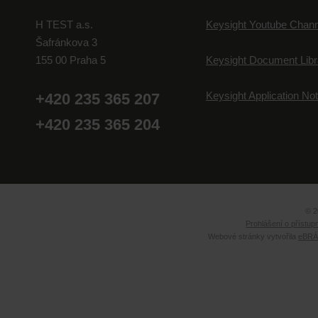
H TEST a.s.
Keysight Youtube Chann
Šafránkova 3
155 00 Praha 5
Keysight Document Libr
Keysight Application No
+420 235 365 207
+420 235 365 204
© 2
Prohlášení o přístup
Webové stránky vytvořila
eBRÁN