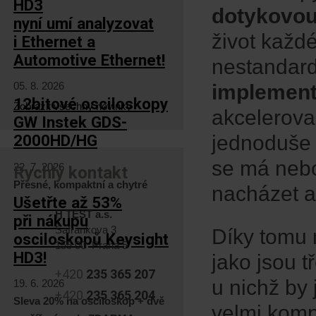
HD3
dotykovou
nyní umí analyzovat
život každé
i Ethernet a
Automotive Ethernet!
nestandard
05. 8. 2026
implement
12bitové osciloskopy
Zobrazit všechny novinky
akcelerova
GW Instek GDS-
jednoduše 
2000HD/HG
se má nebo
22. 7. 2026
Rychlý kontakt
Přesné, kompaktní a chytré
nacházet a
Ušetřte až 53%
H TEST a.s.
při nákupu
Šafránkova 3
Díky tomu 
osciloskopů Keysight
155 00 Praha 5
HD3!
jako jsou 
+420
235 365 207
u nichž by 
19. 6. 2026
+420
235 365 204
Sleva 20% na osciloskop + dvě
velmi kompl