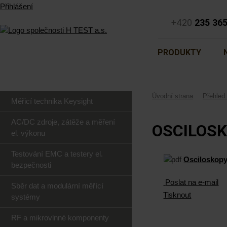
Přihlášení
+420
235 36
PRODUKTY
Úvodní strana
Přehled 
Měřicí technika Keysight
AC/DC zdroje, zátěže a měření
OSCILOSK
el. výkonu
Testování EMC a testery el.
Osciloskopy 
bezpečnosti
Poslat na e-mail
Sběr dat a modulární měřící
Tisknout
systémy
RF a mikrovlnné komponenty