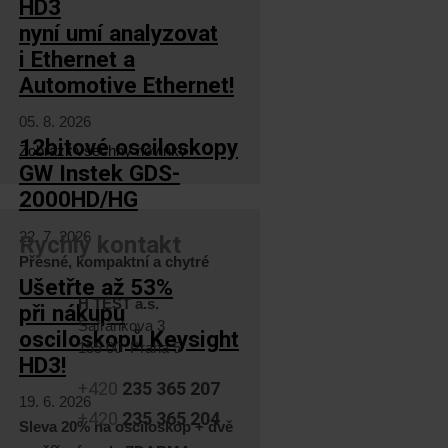
HD3
nyní umí analyzovat
i Ethernet a
Automotive Ethernet!
05. 8. 2026
12bitové osciloskopy
Zobrazit všechny novinky
GW Instek GDS-
2000HD/HG
22. 7. 2026
Rychlý kontakt
Přesné, kompaktní a chytré
Ušetřte až 53%
H TEST a.s.
při nákupu
Šafránkova 3
osciloskopů Keysight
155 00 Praha 5
HD3!
+420
235 365 207
19. 6. 2026
+420
235 365 204
Sleva 20% na osciloskop + dvě