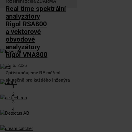
rozšíření zcela ZDARMA
Real time spektrální
analyzátory
Rigol RSA800
a vektorové
obvodové
analyzátory
Rigol VNA800
12. 6. 2026
Zpřístupňujeme RF měření
skutečně pro každého inženýra
1
2
3
4