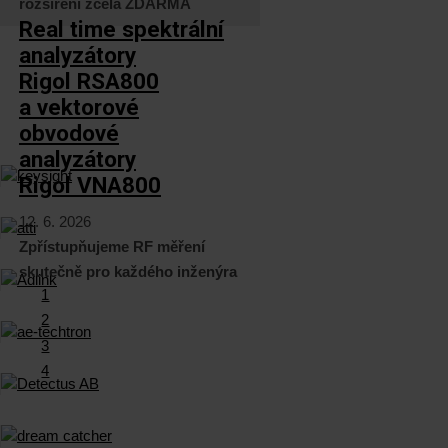
rozšíření zcela ZDARMA
Real time spektrální
analyzátory
Rigol RSA800
a vektorové
obvodové
analyzátory
Rigol VNA800
12. 6. 2026
Zpřístupňujeme RF měření
skutečně pro každého inženýra
1
2
3
4