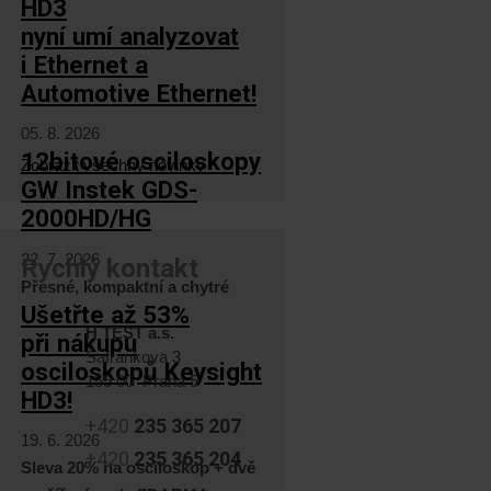
HD3
nyní umí analyzovat
i Ethernet a
Automotive Ethernet!
05. 8. 2026
12bitové osciloskopy
Zobrazit všechny novinky
GW Instek GDS-
2000HD/HG
22. 7. 2026
Rychlý kontakt
Přesné, kompaktní a chytré
Ušetřte až 53%
H TEST a.s.
při nákupu
Šafránkova 3
osciloskopů Keysight
155 00 Praha 5
HD3!
+420
235 365 207
19. 6. 2026
+420
235 365 204
Sleva 20% na osciloskop + dvě