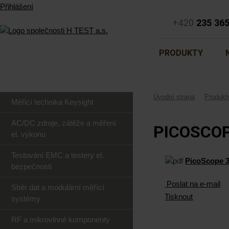
Přihlášení
+420
235 36
PRODUKTY
Úvodní strana
Produkt
Měřicí technika Keysight
AC/DC zdroje, zátěže a měření
PICOSCOP
el. výkonu
Testování EMC a testery el.
PicoScope 3
bezpečnosti
Poslat na e-mail
Sběr dat a modulární měřící
Tisknout
systémy
RF a mikrovlnné komponenty