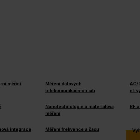
rní měřicí
Měření datových
AC/D
telekomunikačních sítí
el. 
ě
Nanotechnologie a materiálová
RF a
měření
mová integrace
Měření frekvence a času
Vyh