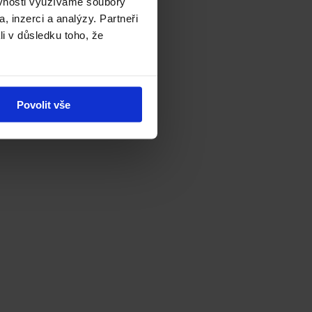
ěvnosti využíváme soubory
, inzerci a analýzy. Partneři
li v důsledku toho, že
Povolit vše