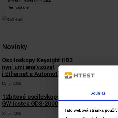
Měření frekvence a času
Termografie
RSS
Novinky
Osciloskopy Keysight HD3
nyní umí analyzovat
i Ethernet a Automotive Ethernet!
05. 8. 2026
Souhlas
12bitové osciloskopy
GW Instek GDS-2000HD/HG
Tato webová stránka použív
22. 7. 2026