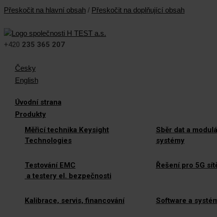
Přeskočit na hlavní obsah
/
Přeskočit na doplňující obsah
+420
235 365 207
Česky
English
Úvodní strana
Produkty
Měřicí technika Keysight
Sběr dat a modulá
Technologies
systémy
Testování EMC
Řešení pro 5G sít
a testery el. bezpečnosti
Kalibrace, servis, financování
Software a systé