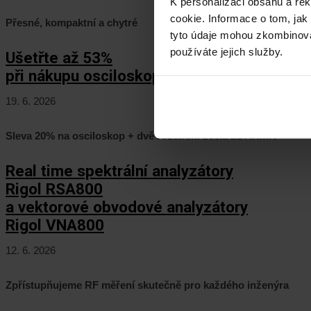
K personalizaci obsahu a re
cookie. Informace o tom, jak
Přesné, kompaktní a chytré
tyto údaje mohou zkombinovat
používáte jejich služby.
Ušetřte až 53%
při nákupu osciloskopů Keysight HD3!
19. 6. 2026
Sleva 20% na osciloskop + dvě rozšíření zcela ZDARMA
Real time spektrální analyzátory
Rigol RSA800
a vektorové obvodové analyzátory
Rigol VNA800
12. 6. 2026
Zpřístupňujeme RF měření skutečně pro každého inženýra