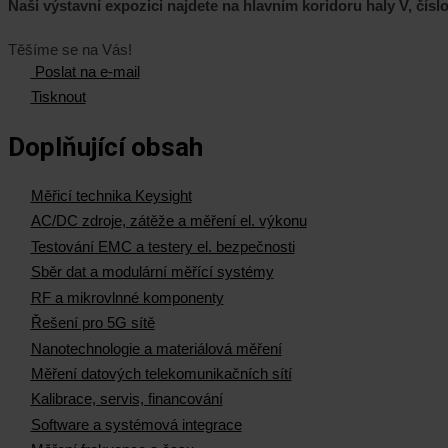
Naši výstavní expozici najdete na hlavním koridoru haly V, číslo
Těšíme se na Vás!
Poslat na e-mail
Tisknout
Doplňující obsah
Měřicí technika Keysight
AC/DC zdroje, zátěže a měření el. výkonu
Testování EMC a testery el. bezpečnosti
Sběr dat a modulární měřící systémy
RF a mikrovlnné komponenty
Řešení pro 5G sítě
Nanotechnologie a materiálová měření
Měření datových telekomunikačních sítí
Kalibrace, servis, financování
Software a systémová integrace