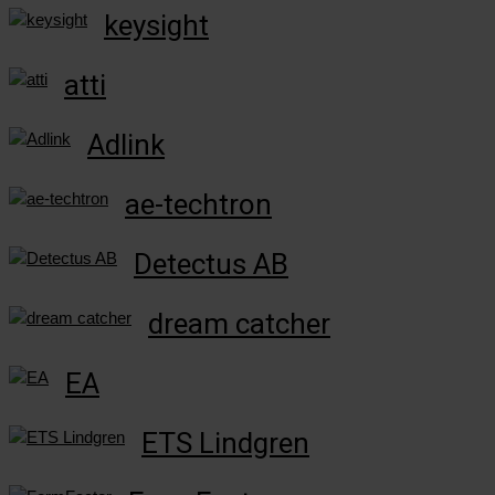
keysight
atti
Adlink
ae-techtron
Detectus AB
dream catcher
EA
ETS Lindgren