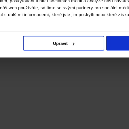
klam, poskytování funkcí sociálních médií a analýze naší návšt
 náš web používáte, sdílíme se svými partnery pro sociální média
 s dalšími informacemi, které jste jim poskytli nebo které získa
Upravit