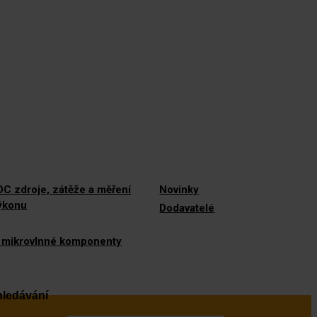
C zdroje, zátěže a měření
Novinky
výkonu
Dodavatelé
 mikrovlnné komponenty
ledávání