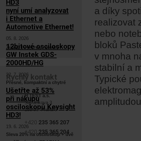
HD3
a díky spo
nyní umí analyzovat
i Ethernet a
realizovat 
Automotive Ethernet!
nebo noteb
05. 8. 2026
bloků Past
12bitové osciloskopy
Zobrazit všechny novinky
GW Instek GDS-
v mnoha ná
2000HD/HG
stabilní a
22. 7. 2026
Rychlý kontakt
Typické po
Přesné, kompaktní a chytré
elektromag
Ušetřte až 53%
H TEST a.s.
při nákupu
amplitudou
Šafránkova 3
osciloskopů Keysight
155 00 Praha 5
HD3!
+420
235 365 207
19. 6. 2026
+420
235 365 204
Sleva 20% na osciloskop + dvě