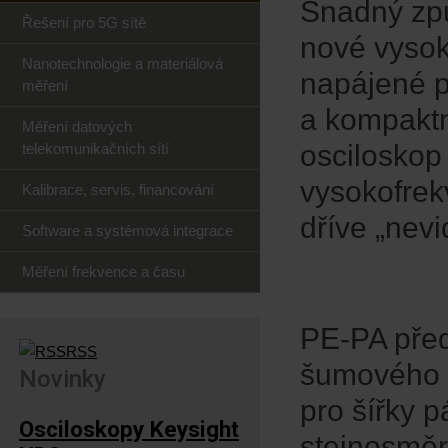
Snadný způs
Řešení pro 5G sítě
nové vysok
Nanotechnologie a materiálová
napájené 
měření
a kompaktn
Měření datových
osciloskop
telekomunikačních sítí
vysokofrek
Kalibrace, servis, financování
dříve „nevi
Software a systémová integrace
Měření frekvence a času
PE-PA před
RSS
šumového č
Novinky
pro šířky 
Osciloskopy Keysight
stejnosměr