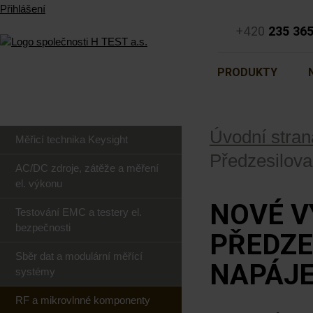
Přihlášení
+420
235 36
PRODUKTY
Úvodní stran
Měřicí technika Keysight
Předzesilov
AC/DC zdroje, zátěže a měření
el. výkonu
NOVÉ V
Testování EMC a testery el.
bezpečnosti
PŘEDZE
Sběr dat a modulární měřící
NAPÁJE
systémy
RF a mikrovlnné komponenty