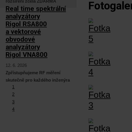
rozšíření zcela ZDARMA
Fotogale
Real time spektrální
analyzátory
Rigol RSA800
a vektorové
obvodové
analyzátory
Rigol VNA800
12. 6. 2026
Zpřístupňujeme RF měření
skutečně pro každého inženýra
1
2
3
4