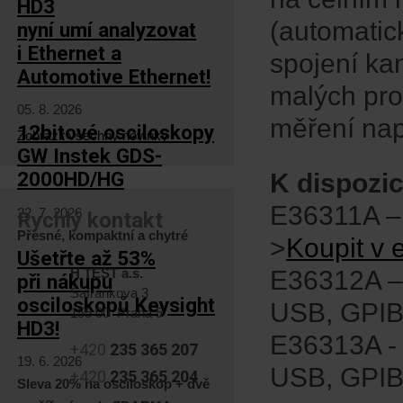
HD3
(automatic
nyní umí analyzovat
i Ethernet a
spojení ka
Automotive Ethernet!
malých pro
05. 8. 2026
měření napě
12bitové osciloskopy
Zobrazit všechny novinky
GW Instek GDS-
2000HD/HG
K dispozic
E36311A – 
22. 7. 2026
Rychlý kontakt
Přesné, kompaktní a chytré
>
Koupit v 
Ušetřte až 53%
H TEST a.s.
E36312A – 
při nákupu
Šafránkova 3
osciloskopů Keysight
USB, GPIB 
155 00 Praha 5
HD3!
E36313A - 
+420
235 365 207
19. 6. 2026
USB, GPIB 
+420
235 365 204
Sleva 20% na osciloskop + dvě