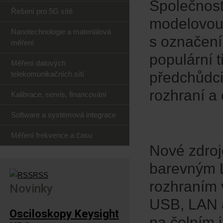
Společnost
Řešení pro 5G sítě
modelovou 
Nanotechnologie a materiálová
s označení
měření
populární 
Měření datových
předchůdci 
telekomunikačních sítí
rozhraní a
Kalibrace, servis, financování
Software a systémová integrace
Měření frekvence a času
Nové zdroj
barevným L
RSS
rozhraním 
Novinky
USB, LAN a
Osciloskopy Keysight
na čelním 