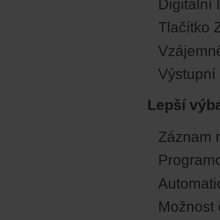
Digitální 
Tlačítko 
Vzájemně 
Výstupní
Lepší výba
Záznam m
Programo
Automatic
Možnost 