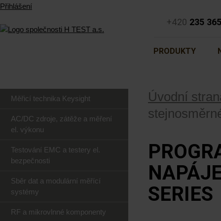
Přihlášení
+420
235 36
PRODUKTY
Úvodní stran
Měřicí technika Keysight
stejnosměrné
AC/DC zdroje, zátěže a měření
el. výkonu
PROGR
Testování EMC a testery el.
bezpečnosti
NAPÁJE
Sběr dat a modulární měřící
SERIES
systémy
RF a mikrovlnné komponenty