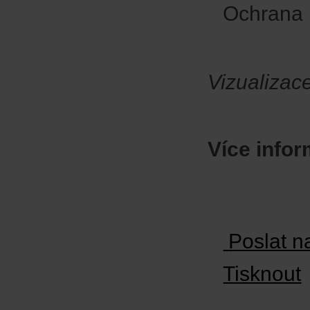
Ochrana p
Vizualizac
Více infor
Poslat n
Tisknout