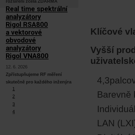
rozšíření zcela ZDARMA
Real time spektrální
analyzátory
Rigol RSA800
Klíčové vl
a vektorové
obvodové
analyzátory
Vyšší prod
Rigol VNA800
uživatels
12. 6. 2026
Zpřístupňujeme RF měření
4,3palco
skutečně pro každého inženýra
1
Barevně 
2
3
Individuá
4
LAN (LXI)