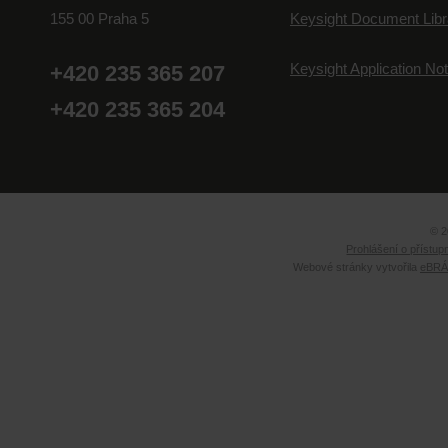
155 00 Praha 5
Keysight Document Libr
Keysight Application No
+420 235 365 207
+420 235 365 204
© 2
Prohlášení o přístup
Webové stránky vytvořila
eBRÁN