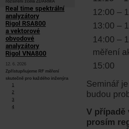
rozšíření zcela ZDARMA
Real time spektrální
12:00 –
analyzátory
Rigol RSA800
13:00 – 
a vektorové
14:00 – 
obvodové
analyzátory
měření ak
Rigol VNA800
15:00 
12. 6. 2026
Zpřístupňujeme RF měření
skutečně pro každého inženýra
Seminář je
1
budou prob
2
3
4
V případě
prosím
re