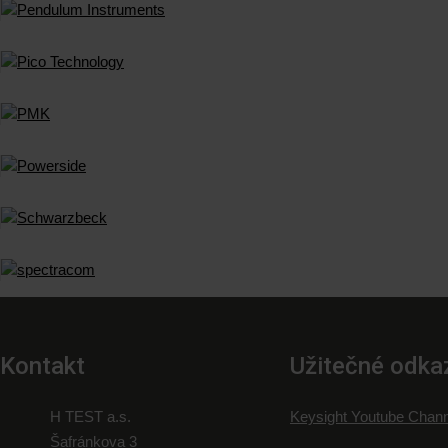
Kontakt
Užitečné odka
H TEST a.s.
Keysight Youtube Chann
Šafránkova 3