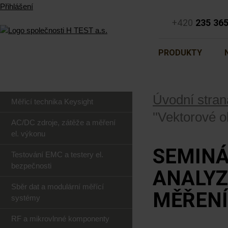
Přihlášení
+420
235 36
PRODUKTY
Úvodní stran
Měřicí technika Keysight
''Vektorové 
AC/DC zdroje, zátěže a měření
el. výkonu
SEMINÁ
Testování EMC a testery el.
bezpečnosti
ANALYZ
Sběr dat a modulární měřící
MĚŘENÍ'
systémy
RF a mikrovlnné komponenty