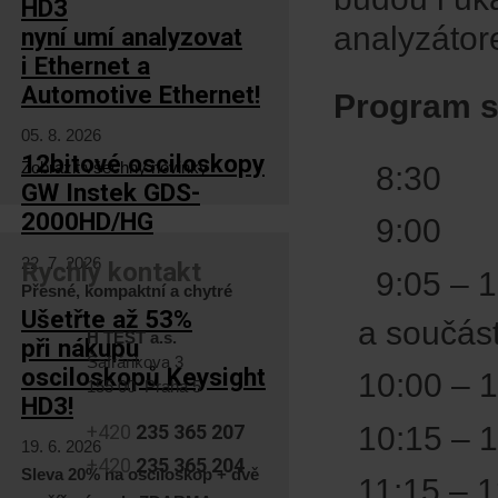
HD3
analyzátor
nyní umí analyzovat
i Ethernet a
Automotive Ethernet!
Program se
05. 8. 2026
12bitové osciloskopy
Zobrazit všechny novinky
8:30 Z
GW Instek GDS-
2000HD/HG
9:00 Za
22. 7. 2026
Rychlý kontakt
9:05 – 1
Přesné, kompaktní a chytré
Ušetřte až 53%
a součás
H TEST a.s.
při nákupu
Šafránkova 3
osciloskopů Keysight
10:00 – 
155 00 Praha 5
HD3!
10:15 – 
+420
235 365 207
19. 6. 2026
+420
235 365 204
Sleva 20% na osciloskop + dvě
11:15 – 