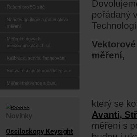
Dovolujeme
Řešení pro 5G sítě
pořádaný v
Nanotechnologie a materiálová
Technologi
měření
Měření datových
Vektorové
telekomunikačních sítí
měření,
Kalibrace, servis, financování
Software a systémová integrace
Měření frekvence a času
který se k
RSS
Avanti, St
Novinky
měření s p
Osciloskopy Keysight
budou i uk