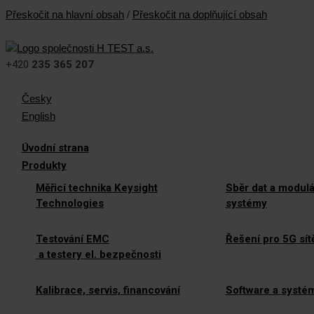
Přeskočit na hlavní obsah
/
Přeskočit na doplňující obsah
+420
235 365 207
Česky
English
Úvodní strana
Produkty
Měřicí technika Keysight
Sběr dat a modulá
Technologies
systémy
Testování EMC
Řešení pro 5G sít
a testery el. bezpečnosti
Kalibrace, servis, financování
Software a systé