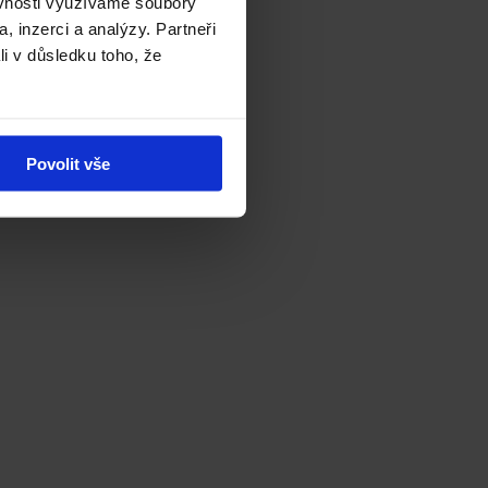
ěvnosti využíváme soubory
, inzerci a analýzy. Partneři
li v důsledku toho, že
Povolit vše