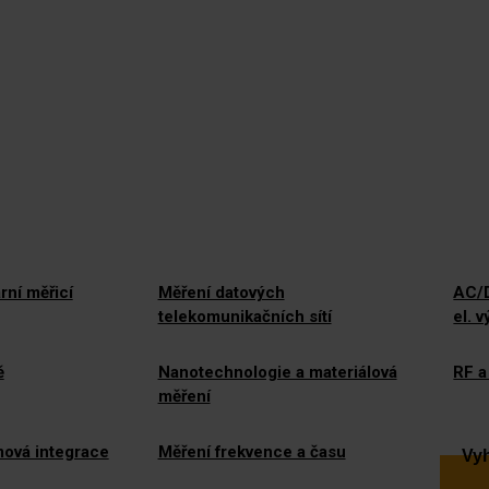
rní měřicí
Měření datových
AC/D
telekomunikačních sítí
el. 
ě
Nanotechnologie a materiálová
RF a
měření
mová integrace
Měření frekvence a času
Vyh