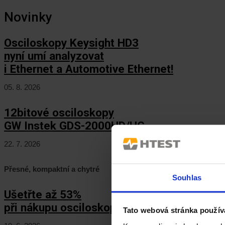
Novinky
Osciloskopy Keysight HD3
nyní umí analyzovat
i Ethernet a Automotive Ethernet!
05. 8. 2026
12bitové osciloskopy
GW Instek GDS-2000HD/HG
22. 7. 2026
Přesné, kompaktní a chytré
Souhlas
Ušetřte až 53%
při nákupu osciloskopů Keysight HD3!
Tato webová stránka použív