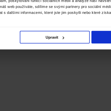
klam, poskytování funkcí sociálních médií a analýze naší návšt
 náš web používáte, sdílíme se svými partnery pro sociální média
 s dalšími informacemi, které jste jim poskytli nebo které získa
Upravit