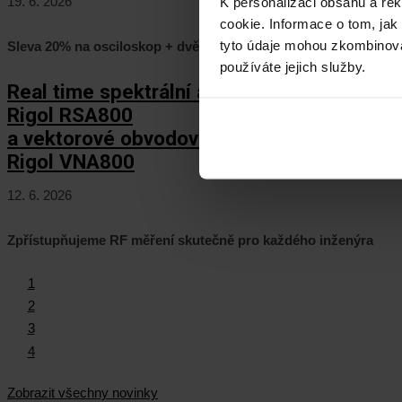
19. 6. 2026
K personalizaci obsahu a re
cookie. Informace o tom, jak
tyto údaje mohou zkombinovat
Sleva 20% na osciloskop + dvě rozšíření zcela ZDARMA
používáte jejich služby.
Real time spektrální analyzátory
Rigol RSA800
a vektorové obvodové analyzátory
Rigol VNA800
12. 6. 2026
Zpřístupňujeme RF měření skutečně pro každého inženýra
1
2
3
4
Zobrazit všechny novinky