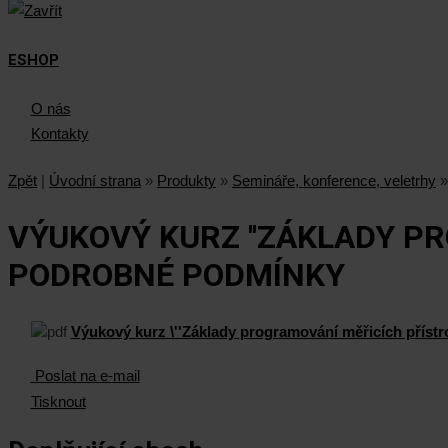
ESHOP
O nás
Kontakty
Zpět
|
Úvodní strana
»
Produkty
»
Semináře, konference, veletrhy
»
VÝUKOVÝ KURZ ''ZÁKLADY PR
PODROBNÉ PODMÍNKY
Výukový kurz \''Základy programování měřicích přístr
Poslat na e-mail
Tisknout