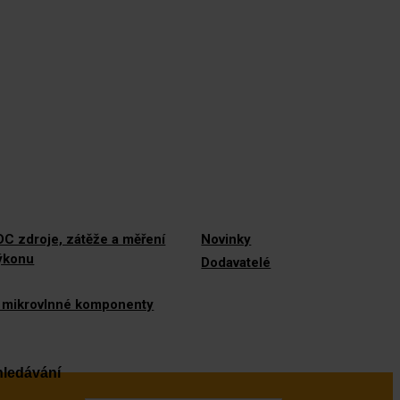
C zdroje, zátěže a měření
Novinky
výkonu
Dodavatelé
 mikrovlnné komponenty
ledávání