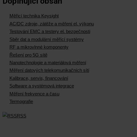
Doplňující obsah
Měřicí technika Keysight
AC/DC zdroje, zátěže a měření el. výkonu
Testování EMC a testery el. bezpečnosti
Sběr dat a modulární měřící systémy
RF a mikrovlnné komponenty
Řešení pro 5G sítě
Nanotechnologie a materiálová měření
Měření datových telekomunikačních sítí
Kalibrace, servis, financování
Software a systémová integrace
Měření frekvence a času
Termografie
RSS