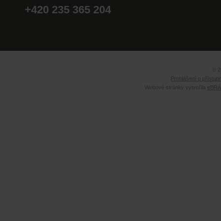
+420 235 365 204
© 2
Prohlášení o přístup
Webové stránky vytvořila
eBRÁN