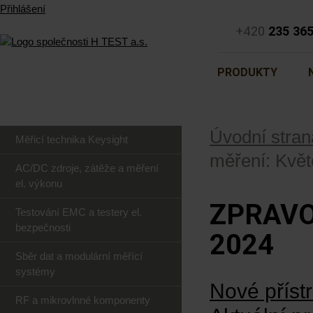
Přihlášení
+420
235 36
PRODUKTY
Úvodní stran
Měřicí technika Keysight
měření: Kvě
AC/DC zdroje, zátěže a měření
el. výkonu
ZPRAVO
Testování EMC a testery el.
bezpečnosti
2024
Sběr dat a modulární měřící
systémy
Nové přístr
RF a mikrovlnné komponenty