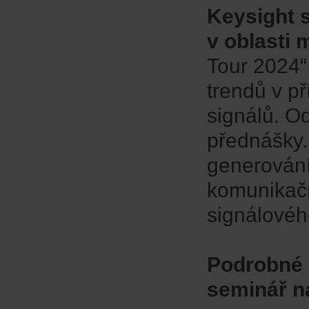
Keysight 
v oblasti 
Tour 2024“
trendů v p
signálů. O
přednášky.
generování
komunikačn
signálového
Podrobné 
seminář n