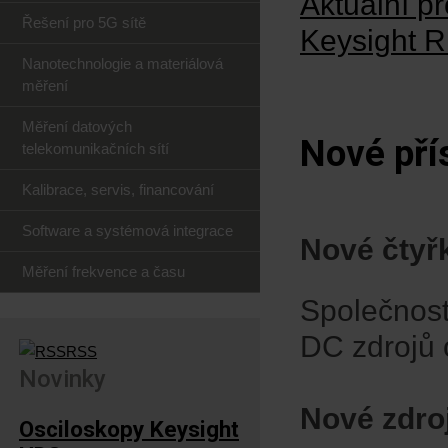
Aktuální p
Řešení pro 5G sítě
Keysight R
Nanotechnologie a materiálová
měření
Měření datových
Nové pří
telekomunikačních sítí
Kalibrace, servis, financování
Software a systémová integrace
Nové čtyř
Měření frekvence a času
Společnost 
DC zdrojů 
RSS
Novinky
Nové zdroj
Osciloskopy Keysight