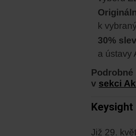
Originál
k vybran
30% sle
a ústavy
Podrobné 
v
sekci Ak
Keysight 
Již 29. kv