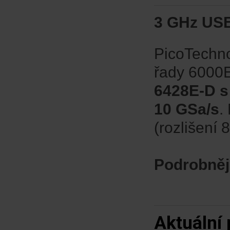
3 GHz USB
PicoTechno
řady 6000E
6428E-D s
10 GSa/s
.
(rozlišení 
Podrobněj
Aktuální