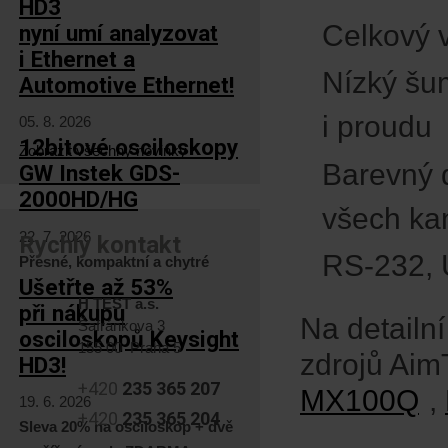
HD3
Celkový 
nyní umí analyzovat
i Ethernet a
Nízký šum
Automotive Ethernet!
i proudu
05. 8. 2026
12bitové osciloskopy
Zobrazit všechny novinky
Barevný 
GW Instek GDS-
2000HD/HG
všech ka
22. 7. 2026
Rychlý kontakt
RS-232, U
Přesné, kompaktní a chytré
Ušetřte až 53%
H TEST a.s.
při nákupu
Na detailn
Šafránkova 3
osciloskopů Keysight
155 00 Praha 5
zdrojů Aim
HD3!
+420
235 365 207
MX100Q
,
19. 6. 2026
+420
235 365 204
Sleva 20% na osciloskop + dvě