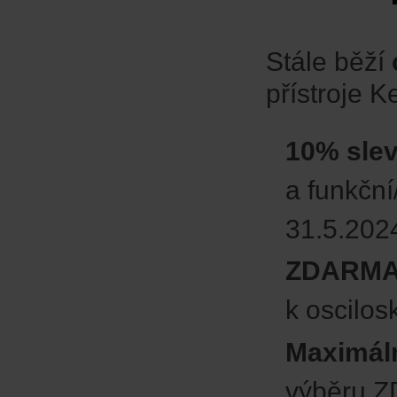
Stále běží
přístroje K
10% slev
a funkční
31.5.202
ZDARMA 
k oscilos
Maximáln
výběru Z