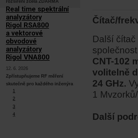
rozšíření zcela ZDARMA
Real time spektrální
analyzátory
Čítač/fre
Rigol RSA800
a vektorové
Další číta
obvodové
společnost
analyzátory
Rigol VNA800
CNT-102 m
12. 6. 2026
volitelně 
Zpřístupňujeme RF měření
24 GHz.
Vy
skutečně pro každého inženýra
1
1 Mvzorků/
2
3
Další podr
4