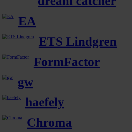
dream catcher
EA
ETS Lindgren
FormFactor
gw
haefely
Chroma