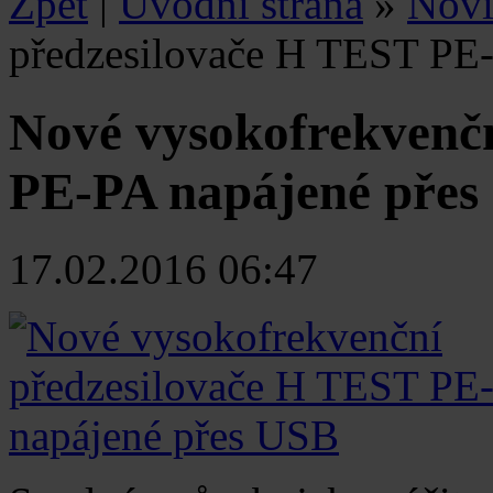
Zpět
|
Úvodní strana
»
Nov
předzesilovače H TEST PE
Nové vysokofrekvenč
PE-PA napájené přes
17.02.2016 06:47