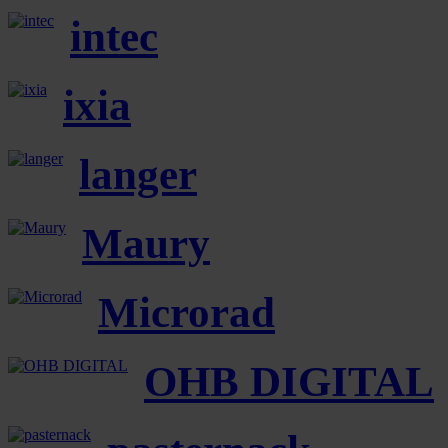
intec
ixia
langer
Maury
Microrad
OHB DIGITAL