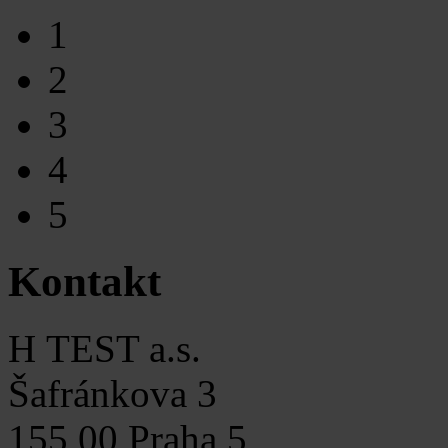
1
2
3
4
5
Kontakt
H TEST a.s.
Šafránkova 3
155 00 Praha 5