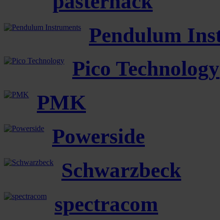
pasternack
Pendulum Ins
Pico Technology
PMK
Powerside
Schwarzbeck
spectracom