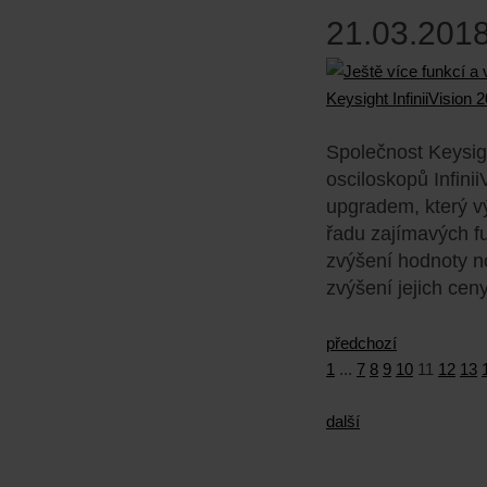
21.03.2018
Společnost Keysigh
osciloskopů Infini
upgradem, který v
řadu zajímavých fu
zvýšení hodnoty n
zvýšení jejich ceny
předchozí
1
...
7
8
9
10
11
12
13
další