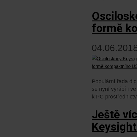
Oscilosko
formě k
04.06.2018
Populární řada digi
se nyní vyrábí i v
k PC prostřednict
Ještě ví
Keysight