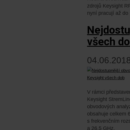
zdrojů Keysight RP
nyní pracují až do
Nejdostu
všech d
04.06.2018
V rámci představen
Keysight StremLin
obvodových analyz
obsahuje celkem 6
s frekvenčním roz
a 26,5 GHz.