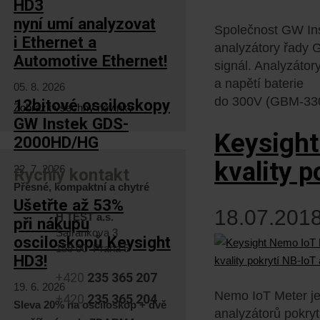
HD3
nyní umí analyzovat
Společnost GW Ins
i Ethernet a
analyzátory řady 
Automotive Ethernet!
signál. Analyzátor
a napětí baterie
05. 8. 2026
do 300V (GBM-33
12bitové osciloskopy
Zobrazit všechny novinky
GW Instek GDS-
Keysight
2000HD/HG
kvality p
22. 7. 2026
Rychlý kontakt
Přesné, kompaktní a chytré
Ušetřte až 53%
18.07.2018
H TEST a.s.
při nákupu
Šafránkova 3
osciloskopů Keysight
155 00 Praha 5
HD3!
+420
235 365 207
19. 6. 2026
Nemo IoT Meter je
+420
235 365 204
Sleva 20% na osciloskop + dvě
analyzátorů pokryt