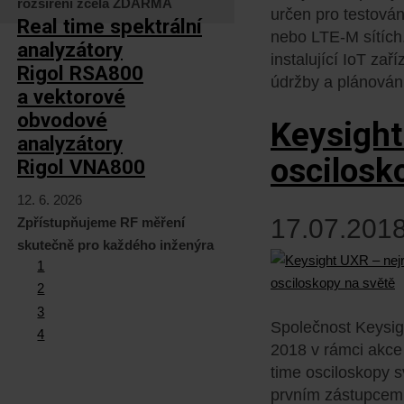
rozšíření zcela ZDARMA
určen pro testován
Real time spektrální
nebo LTE-M sítích.
analyzátory
instalující IoT za
Rigol RSA800
údržby a plánování 
a vektorové
obvodové
Keysight
analyzátory
oscilosk
Rigol VNA800
12. 6. 2026
17.07.2018
Zpřístupňujeme RF měření
skutečně pro každého inženýra
1
2
3
Společnost Keysig
4
2018 v rámci akce 
time osciloskopy s
prvním zástupcem 