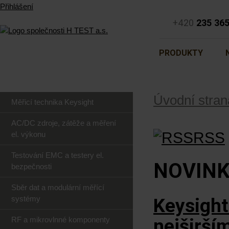
Přihlášení
+420
235 36
PRODUKTY
Úvodní stran
Měřicí technika Keysight
AC/DC zdroje, zátěže a měření
RSS
el. výkonu
Testování EMC a testery el.
NOVIN
bezpečnosti
Sběr dat a modulární měřící
systémy
Keysight
RF a mikrovlnné komponenty
nejširš