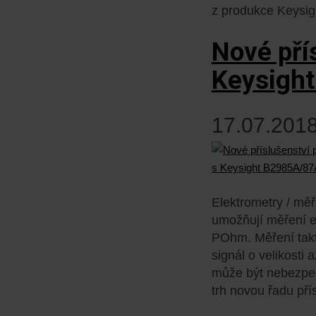
z produkce Keysig
Nové pří
Keysigh
17.07.2018
Elektrometry / mě
umožňují měření e
POhm. Měření takt
signál o velikosti
může být nebezpeč
trh novou řadu pří