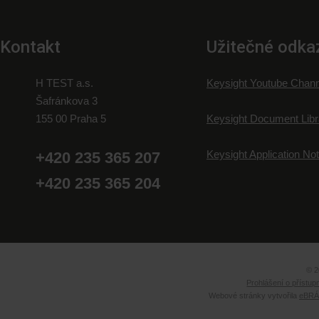
Kontakt
Užitečné odka
H TEST a.s.
Keysight Youtube Chann
Šafránkova 3
155 00 Praha 5
Keysight Document Libr
Keysight Application No
+420 235 365 207
+420 235 365 204
© 2
Prohlášení o přístup
Webové stránky vytvořila
eBRÁN