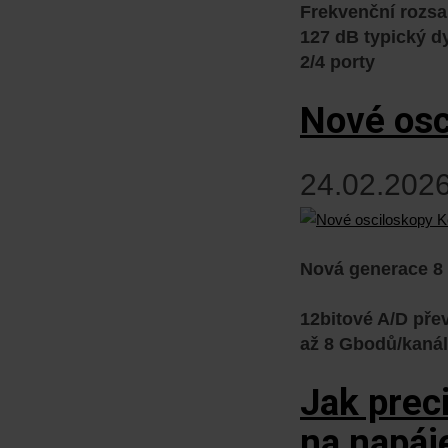
Frekvenční rozsa
127 dB typický 
2/4 porty
Nové osc
24.02.2026
Nová generace 8
12bitové A/D pře
až 8 Gbodů/kanál
Jak prec
na napáj