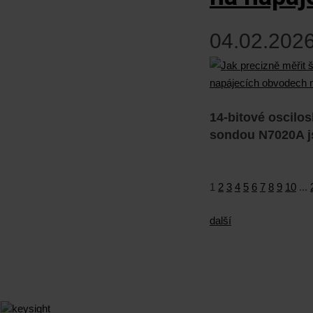
04.02.2026
14-bitové oscilo
sondou N7020A js
1
2
3
4
5
6
7
8
9
10
...
další