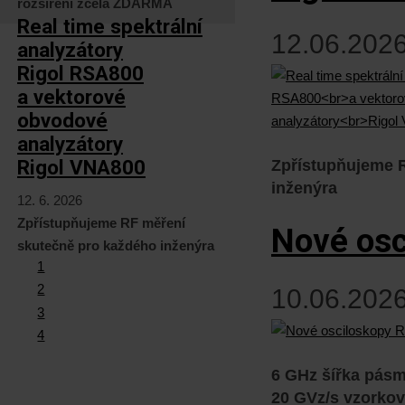
rozšíření zcela ZDARMA
Real time spektrální
12.06.2026
analyzátory
Rigol RSA800
a vektorové
obvodové
analyzátory
Rigol VNA800
Zpřístupňujeme 
inženýra
12. 6. 2026
Zpřístupňujeme RF měření
Nové osc
skutečně pro každého inženýra
1
2
10.06.2026
3
4
6 GHz šířka pás
20 GVz/s vzorkov