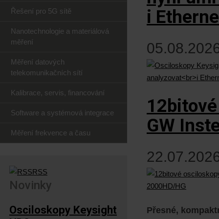
i Ethern
Řešení pro 5G sítě
Nanotechnologie a materiálová
měření
05.08.2026
Měření datových
telekomunikačních sítí
Kalibrace, servis, financování
12bitové
Software a systémová integrace
GW Inst
Měření frekvence a času
22.07.2026
RSS
Novinky
Osciloskopy Keysight
Přesné, kompaktn