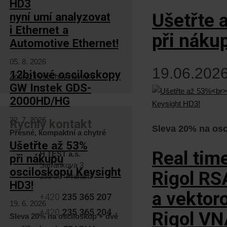
HD3
Ušetřte 
nyní umí analyzovat
i Ethernet a
při náku
Automotive Ethernet!
05. 8. 2026
19.06.2026
12bitové osciloskopy
Zobrazit všechny novinky
GW Instek GDS-
2000HD/HG
22. 7. 2026
Rychlý kontakt
Sleva 20% na osc
Přesné, kompaktní a chytré
Ušetřte až 53%
Real tim
H TEST a.s.
při nákupu
Šafránkova 3
osciloskopů Keysight
Rigol R
155 00 Praha 5
HD3!
a vektor
+420
235 365 207
19. 6. 2026
+420
235 365 204
Rigol V
Sleva 20% na osciloskop + dvě