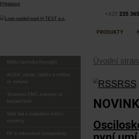
Přihlášení
+420
235 36
PRODUKTY
Úvodní stran
Měřicí technika Keysight
AC/DC zdroje, zátěže a měření
RSS
el. výkonu
Testování EMC a testery el.
NOVIN
bezpečnosti
Sběr dat a modulární měřící
systémy
Oscilosk
RF a mikrovlnné komponenty
nyní umí