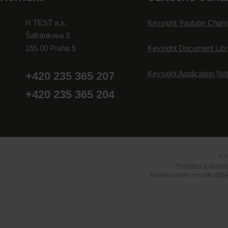
H TEST a.s.
Keysight Youtube Chann
Šafránkova 3
155 00 Praha 5
Keysight Document Libr
Keysight Application No
+420 235 365 207
+420 235 365 204
© 2
Prohlášení o přístup
Webové stránky vytvořila
eBRÁN