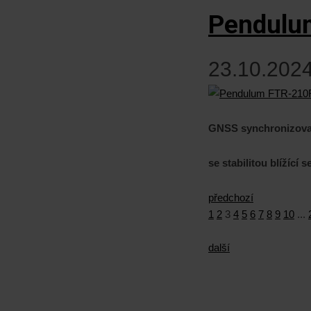
Pendulu
23.10.2024
GNSS synchronizovan
se stabilitou blížící
předchozí
1
2
3
4
5
6
7
8
9
10
...
další