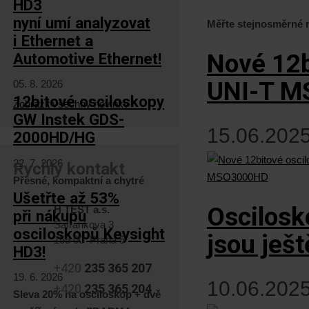
HD3
nyní umí analyzovat
Měřte stejnosměrné n
i Ethernet a
Nové 12b
Automotive Ethernet!
UNI-T 
05. 8. 2026
12bitové osciloskopy
Zobrazit všechny novinky
GW Instek GDS-
15.06.2025
2000HD/HG
22. 7. 2026
Rychlý kontakt
Přesné, kompaktní a chytré
Ušetřte až 53%
Oscilosk
H TEST a.s.
při nákupu
Šafránkova 3
osciloskopů Keysight
jsou ješ
155 00 Praha 5
HD3!
+420
235 365 207
19. 6. 2026
10.06.2025
+420
235 365 204
Sleva 20% na osciloskop + dvě