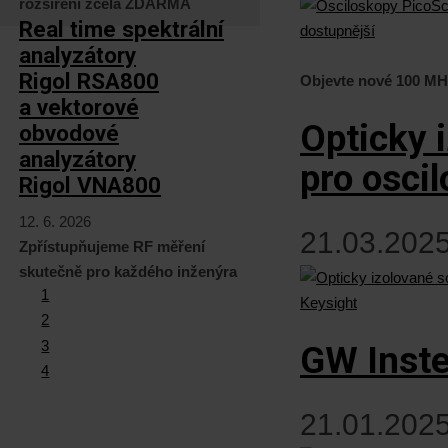
rozšíření zcela ZDARMA
Real time spektrální
analyzátory
Rigol RSA800
Objevte nové 100 MH
a vektorové
Opticky 
obvodové
analyzátory
pro osci
Rigol VNA800
12. 6. 2026
21.03.2025
Zpřístupňujeme RF měření
skutečně pro každého inženýra
1
2
3
GW Inst
4
21.01.2025