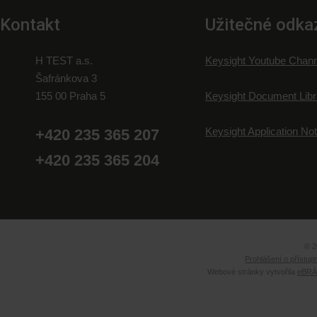
Kontakt
Užitečné odka
H TEST a.s.
Keysight Youtube Chann
Šafránkova 3
155 00 Praha 5
Keysight Document Libr
Keysight Application No
+420 235 365 207
+420 235 365 204
© 2
Prohlášení o přístup
Webové stránky vytvořila
eBRÁN