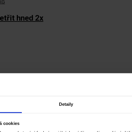
etřit hned 2x
měřicí ústředny Keysight Technologies
Detaily
W-Multi Series
á cookies