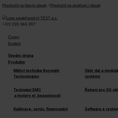
Přeskočit na hlavní obsah
/
Přeskočit na doplňující obsah
+420
235 365 207
Česky
English
Úvodní strana
Produkty
Měřicí technika Keysight
Sběr dat a modulá
Technologies
systémy
Testování EMC
Řešení pro 5G sít
a testery el. bezpečnosti
Kalibrace, servis, financování
Software a systé