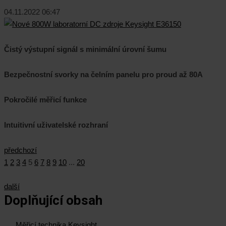
04.11.2022 06:47
Čistý výstupní signál s minimální úrovní šumu
Bezpečnostní svorky na čelním panelu pro proud až 80A
Pokročilé měřicí funkce
Intuitivní uživatelské rozhraní
předchozí
1
2
3
4
5
6
7
8
9
10
...
20
další
Doplňující obsah
Měřicí technika Keysight