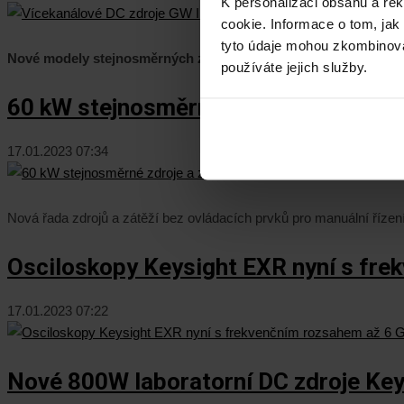
K personalizaci obsahu a re
cookie. Informace o tom, jak
tyto údaje mohou zkombinovat
Nové
modely stejnosměrných zdrojů řady PSW-Multi se dvěma 
používáte jejich služby.
60 kW stejnosměrné zdroje a zátěže E
17.01.2023 07:34
Nová řada zdrojů a zátěží bez ovládacích prvků pro manuální říze
Osciloskopy Keysight EXR nyní s fre
17.01.2023 07:22
Nové 800W laboratorní DC zdroje Ke