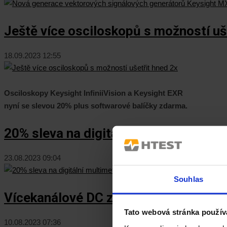
Ještě více osciloskopů s možností uš
18.09.2023 12:55
Osciloskopy Keysight InfiniiVision a Keysight EXR
nyní se slevou 20% plus softwarové balíčky zdarma.
20% sleva na digitální multimetry a 
23.08.2023 09:04
Souhlas
Vícekanálové DC zdroje GW Instek PS
Tato webová stránka použív
10.08.2023 07:36