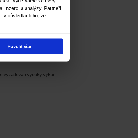
ěvnosti využíváme soubory
, inzerci a analýzy. Partneři
li v důsledku toho, že
ial series“
Povolit vše
 je vyžadován vysoký výkon.