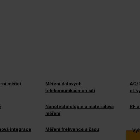
rní měřicí
Měření datových
AC/D
telekomunikačních sítí
el. 
ě
Nanotechnologie a materiálová
RF a
měření
mová integrace
Měření frekvence a času
Vyh