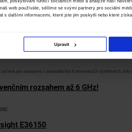
klam, poskytování funkcí sociálních médií a analýze naší návšt
 náš web používáte, sdílíme se svými partnery pro sociální média
 s dalšími informacemi, které jste jim poskytli nebo které získa
nebo třemi výstupními kanály.
lektroAutomatik EA-PU 10000 „Industr
Upravit
ní určená pro nasazení v automatických testovacích systémech, kde
kvenčním rozsahem až 6 GHz!
ysight E36150