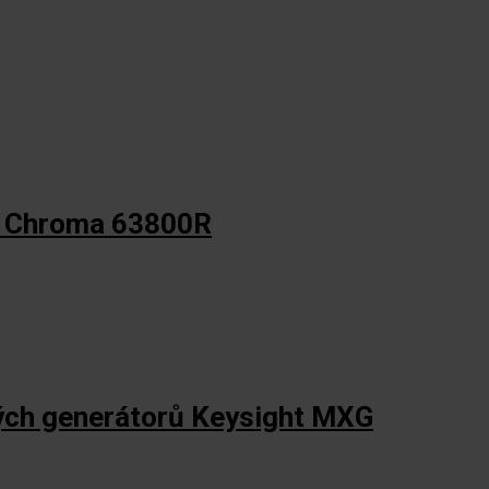
že Chroma 63800R
ých generátorů Keysight MXG