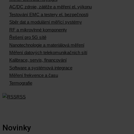
AC/DC zdroje, zátěže a měření el. výkonu
Testování EMC a testery el. bezpečnosti
Sběr dat a modulární měřící systémy
RF a mikrovlnné komponenty
Řešení pro 5G sítě
Nanotechnologie a materiálová měření
Měření datových telekomunikačních sítí
Kalibrace, servis, financování
Software a systémová integrace
Měření frekvence a času
Termografie
RSS
Novinky