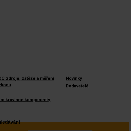
C zdroje, zátěže a měření
Novinky
výkonu
Dodavatelé
 mikrovlnné komponenty
ledávání