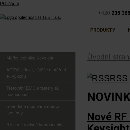
Přihlášení
+420
235 36
PRODUKTY
Úvodní stran
Měřicí technika Keysight
AC/DC zdroje, zátěže a měření
RSS
el. výkonu
Testování EMC a testery el.
NOVIN
bezpečnosti
Sběr dat a modulární měřící
systémy
Nové RF 
RF a mikrovlnné komponenty
Keysigh