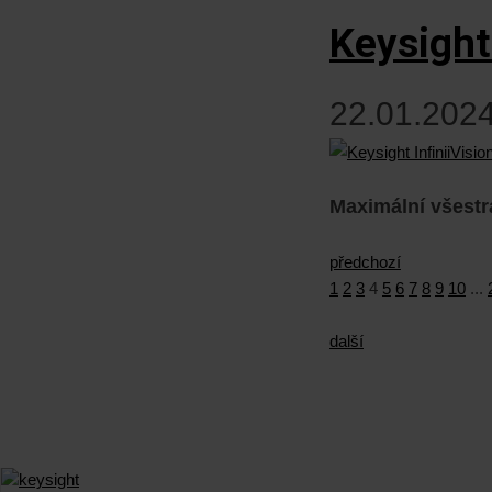
Keysight
22.01.2024
Maximální všestr
předchozí
1
2
3
4
5
6
7
8
9
10
...
další