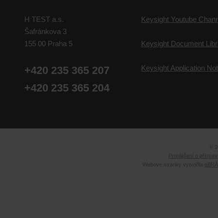
H TEST a.s.
Keysight Youtube Chann
Šafránkova 3
155 00 Praha 5
Keysight Document Libr
Keysight Application No
+420 235 365 207
+420 235 365 204
© 2
Prohlášení o přístup
Webové stránky vytvořila
eBRÁN