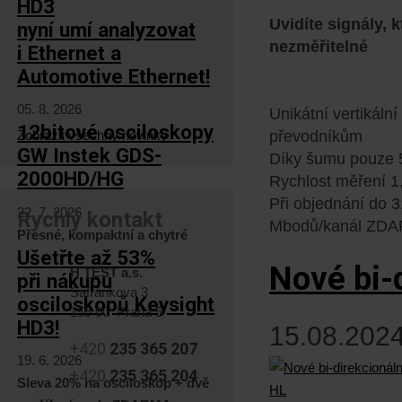
HD3
Uvidíte signály, 
nyní umí analyzovat
nezměřitelné
i Ethernet a
Automotive Ethernet!
05. 8. 2026
Unikátní vertikální
12bitové osciloskopy
Zobrazit všechny novinky
převodníkům
GW Instek GDS-
Díky šumu pouze 5
2000HD/HG
Rychlost měření 1,
Při objednání do 
22. 7. 2026
Rychlý kontakt
Mbodů/kanál ZD
Přesné, kompaktní a chytré
Ušetřte až 53%
Nové bi-
H TEST a.s.
při nákupu
Šafránkova 3
osciloskopů Keysight
155 00 Praha 5
HD3!
15.08.2024
+420
235 365 207
19. 6. 2026
+420
235 365 204
Sleva 20% na osciloskop + dvě