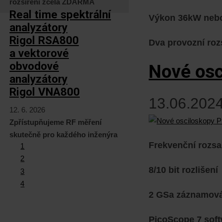
rozšíření zcela ZDARMA
Real time spektrální
Výkon 36kW nebo
analyzátory
Rigol RSA800
Dva provozní ro
a vektorové
obvodové
Nové osc
analyzátory
Rigol VNA800
13.06.2024
12. 6. 2026
Zpřístupňujeme RF měření
skutečně pro každého inženýra
Frekvenční rozsa
1
2
8/10 bit rozlišení
3
4
2 GSa záznamov
PicoScope 7 sof