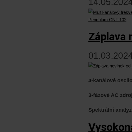
14.05.2024
Záplava 
01.03.2024
4-kanálové osci
3-fázové AC zdro
Spektrální analy
Vysokona