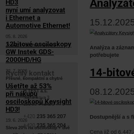
Analyzát
HD3
nyní umí analyzovat
i Ethernet a
15.12.2025
Automotive Ethernet!
05. 8. 2026
12bitové osciloskopy
Zobrazit všechny novinky
Analýza a zázna
GW Instek GDS-
potřebujete
2000HD/HG
14-bitov
22. 7. 2026
Rychlý kontakt
Přesné, kompaktní a chytré
Ušetřte až 53%
08.12.2025
H TEST a.s.
při nákupu
Šafránkova 3
osciloskopů Keysight
155 00 Praha 5
HD3!
+420
235 365 207
Dostupnější a s f
19. 6. 2026
+420
235 365 204
Sleva 20% na osciloskop + dvě
Cena již od 6.447