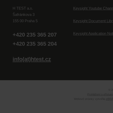
H TEST a.s.
Keysight Youtube Chann
Šafránkova 3
155 00 Praha 5
Keysight Document Libr
Keysight Application No
+420 235 365 207
+420 235 365 204
info(at)htest.cz
© 2
Prohlášení o přístup
Webové stránky vytvořila
eBRÁN