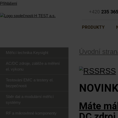
Přihlášení
+420
235 36
PRODUKTY
Úvodní stran
Měřicí technika Keysight
AC/DC zdroje, zátěže a měření
RSS
el. výkonu
Testování EMC a testery el.
NOVIN
bezpečnosti
Sběr dat a modulární měřící
systémy
Máte mál
RF a mikrovlnné komponenty
DC zdroj