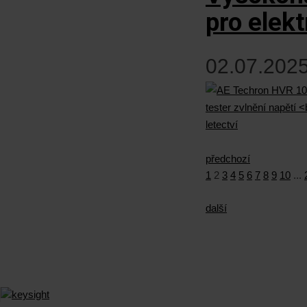
pro elekt
02.07.2025
předchozí
1
2
3
4
5
6
7
8
9
10
...
další