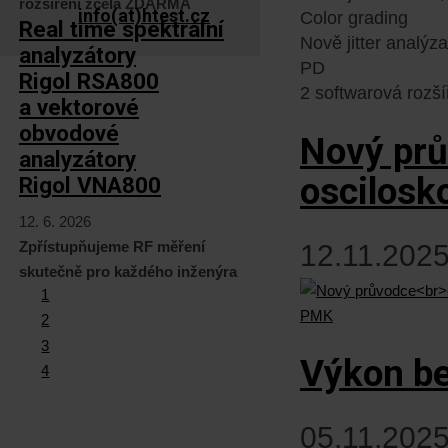
rozšíření zcela ZDARMA
info(at)htest.cz
Color grading
Real time spektrální
Nově jitter analý
analyzátory
PD
Rigol RSA800
2 softwarová rozš
a vektorové
obvodové
Nový pr
analyzátory
oscilos
Rigol VNA800
12. 6. 2026
Zpřístupňujeme RF měření
12.11.2025
skutečně pro každého inženýra
1
2
3
Výkon b
4
05.11.2025