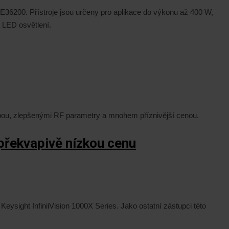
36200. Přístroje jsou určeny pro aplikace do výkonu až 400 W,
a LED osvětlení.
ebou, zlepšenými RF parametry a mnohem příznivější cenou.
překvapivě nízkou cenu
eysight InfiniiVision 1000X Series. Jako ostatní zástupci této