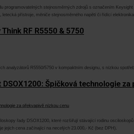
du programovatelných stejnosměrných zdrojů s označením Keysight E
letecká přístroje, měniče stejnosměrného napětí či řídící elektronik
y Think RF R5550 & 5750
lních analyzátorů R5550/5750 v kompaktním designu, s nízkou spotř
 DSOX1200: Špičková technologie za 
oskopy řady DSOX1200, které rozšiřují stávající rodinu osciloskopů K
 jejich cena začínající na necelých 23.000,- Kč (bez DPH).