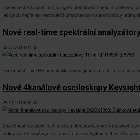
Společnost Keysight Technologies představila novou modelovou řa
jako jsou například testování komponent pro automobilový průmysl, 
Nové real-time spektrální analyzátor
03.05.2019 07:02
Společnost ThinkRF představila novou generaci real-time spektrá
Nové 4kanálové osciloskopy Keysight
25.01.2019 06:44
Společnost Keysight Technologies představila nové 4-kanálové oscil
rodiny osciloskopů vynikají poměrem cena/výkon, čehož důkazem je