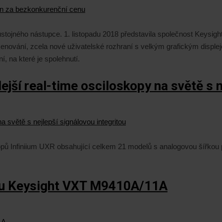
stojného nástupce. 1. listopadu 2018 představila společnost Keysig
skenování, zcela nové uživatelské rozhraní s velkým grafickým disp
 na které je spolehnutí.
jší real-time osciloskopy na světě s n
opů Infiniium UXR obsahující celkem 21 modelů s analogovou šířkou 
eru Keysight VXT M9410A/11A