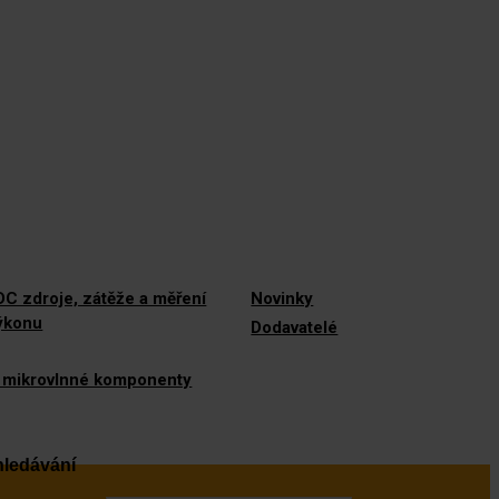
C zdroje, zátěže a měření
Novinky
výkonu
Dodavatelé
 mikrovlnné komponenty
ledávání