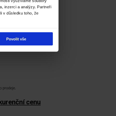
ěvnosti využíváme soubory
, inzerci a analýzy. Partneři
bitů
li v důsledku toho, že
Povolit vše
M8194A.
o prodeje
.
kurenční cenu