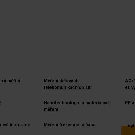
rní měřicí
Měření datových
AC/D
telekomunikačních sítí
el. 
ě
Nanotechnologie a materiálová
RF a
měření
mová integrace
Měření frekvence a času
Vyh