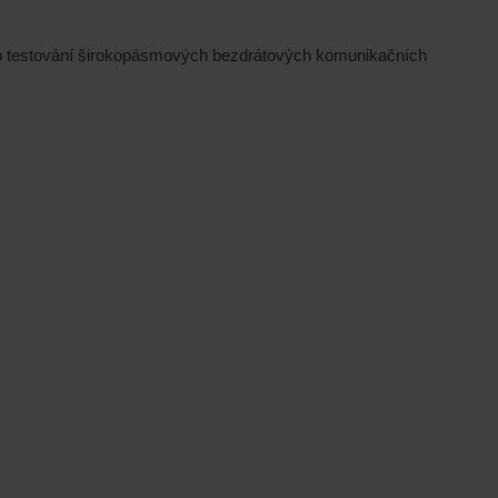
pro testování širokopásmových bezdrátových komunikačních