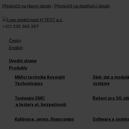
Přeskočit na hlavní obsah
/
Přeskočit na doplňující obsah
+420
235 365 207
Česky
English
Úvodní strana
Produkty
Měřicí technika Keysight
Sběr dat a modulá
Technologies
systémy
Testování EMC
Řešení pro 5G sít
a testery el. bezpečnosti
Kalibrace, servis, financování
Software a systé